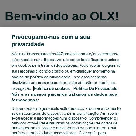
Bem-vindo ao OLX!
Preocupamo-nos com a sua
Continuar com o Facebook
privacidade
Nós e os nossos parceiros
armazenamos e/ou acedemos a
447
Continuar com o Apple
informações num dispositivo, tais como identificadores únicos
em cookies para tratar dados pessoais. Pode aceitar ou gerir as
suas escolhas clicando abaixo ou em qualquer momento na
página da política de privacidade. Estas escolhas serão
Continuar com o Google
sinalizadas aos nossos parceiros e não afetarão os dados de
navegação.
Política de cookies,
Política De Privacidade
OU
Nós e os nossos parceiros tratamos os dados para
fornecermos:
Entrar
Criar conta
Utilizar dados de geolocalização precisos. Procurar ativamente
as características do dispositivo para identificação. Armazenar
e/ou aceder a informações num dispositivo. Compreender os
Email
públicos através de estatísticas ou combinações de dados de
diferentes fontes. Medir o desempenho da publicidade. Criar
perfis para publicidade personalizada. Criar perfis para