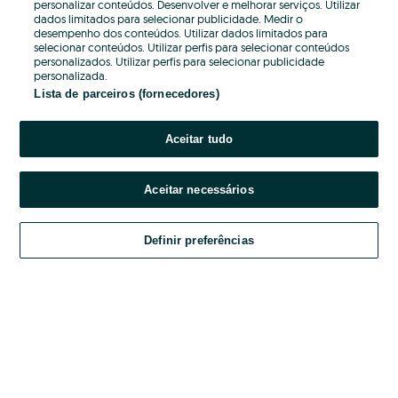
personalizar conteúdos. Desenvolver e melhorar serviços. Utilizar
dados limitados para selecionar publicidade. Medir o
Password
desempenho dos conteúdos. Utilizar dados limitados para
selecionar conteúdos. Utilizar perfis para selecionar conteúdos
personalizados. Utilizar perfis para selecionar publicidade
personalizada.
Lista de parceiros (fornecedores)
Esqueceste-te da password?
Aceitar tudo
Entrar
Aceitar necessários
Ao entrares na tua conta, estás a aceitar os
do OLX.
Termos e Condições
Definir preferências