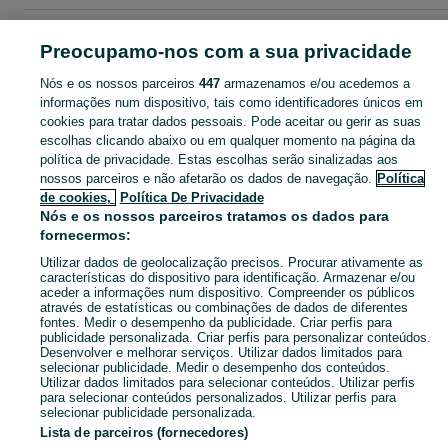
Página principal
Viseu
Resende
Preocupamo-nos com a sua privacidade
Nós e os nossos parceiros
447
armazenamos e/ou acedemos a
CATEGORIA
informações num dispositivo, tais como identificadores únicos em
cookies para tratar dados pessoais. Pode aceitar ou gerir as suas
Descubra os anúncios classificados gratuitos em Resende no OLX Portugal. Desde empregos a serviços e produtos, encontre tudo o que precisa localmente.
Mostrar Ma
escolhas clicando abaixo ou em qualquer momento na página da
política de privacidade. Estas escolhas serão sinalizadas aos
nossos parceiros e não afetarão os dados de navegação.
Política
Mapa do site
de cookies,
Política De Privacidade
Mapa das freguesias
Nós e os nossos parceiros tratamos os dados para
fornecermos:
Mapa de mini-sites
Utilizar dados de geolocalização precisos. Procurar ativamente as
Pesquisas populares
características do dispositivo para identificação. Armazenar e/ou
aceder a informações num dispositivo. Compreender os públicos
através de estatísticas ou combinações de dados de diferentes
fontes. Medir o desempenho da publicidade. Criar perfis para
publicidade personalizada. Criar perfis para personalizar conteúdos.
Desenvolver e melhorar serviços. Utilizar dados limitados para
selecionar publicidade. Medir o desempenho dos conteúdos.
Utilizar dados limitados para selecionar conteúdos. Utilizar perfis
para selecionar conteúdos personalizados. Utilizar perfis para
selecionar publicidade personalizada.
Lista de parceiros (fornecedores)