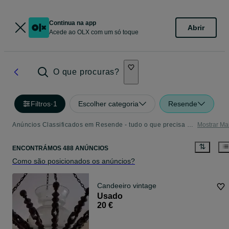
Continua na app
Abrir
Acede ao OLX com um só toque
O que procuras?
Filtros
·
1
Escolher categoria
Resende
Anúncios Classificados em Resende - tudo o que precisa - Página 2
Mostrar Ma
ENCONTRÁMOS 488 ANÚNCIOS
Como são posicionados os anúncios?
Candeeiro vintage
Usado
20 €