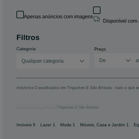
Apenas anúncios com imagens
Disponível com
Filtros
Categoria
Preço
Qualquer categoria
Anúncios Classificados em Trigaches E São Brissos - tudo o que p
Página principal
Beja
Trigaches E São Brissos
Imóveis
5
Lazer
1
Moda
1
Móveis, Casa e Jardim
1
Eq