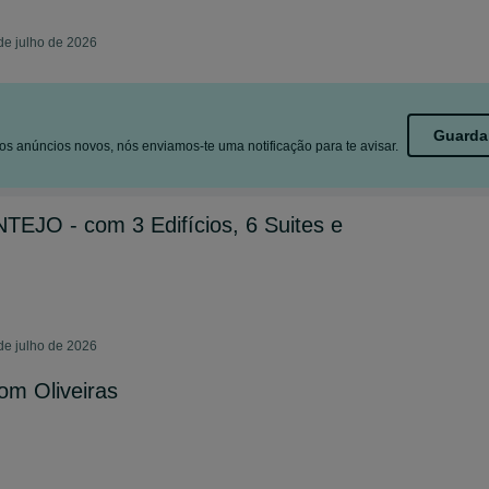
de julho de 2026
Guarda
s anúncios novos, nós enviamos-te uma notificação para te avisar.
TEJO - com 3 Edifícios, 6 Suites e
de julho de 2026
om Oliveiras