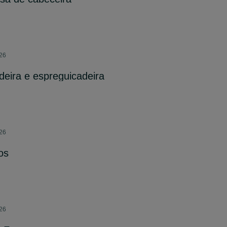
026
deira e espreguicadeira
026
os
026