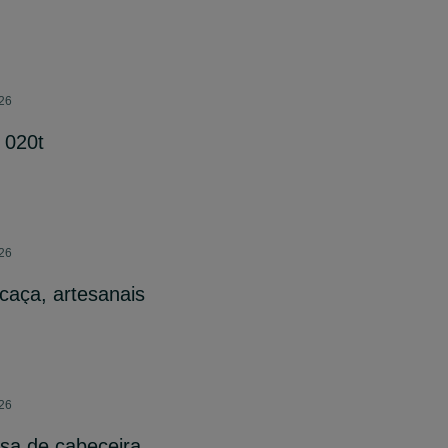
026
 020t
026
 caça, artesanais
026
sa de cabeceira