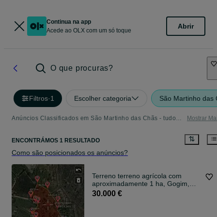
Continua na app
Abrir
Acede ao OLX com um só toque
O que procuras?
Filtros
·
1
Escolher categoria
São Martinho das
Anúncios Classificados em São Martinho das Chãs - tudo o que precisa
Mostrar Ma
ENCONTRÁMOS 1 RESULTADO
Como são posicionados os anúncios?
Terreno terreno agrícola com
aproximadamente 1 ha, Gogim,
Amamar
30.000 €