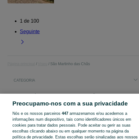
1
de
100
Seguinte
Página principal
Viseu
São Martinho das Chãs
CATEGORIA
Descubra os anúncios classificados gratuitos em São Martinho das Chãs no OLX Portugal. Desde empregos a serviços e produtos, encontre tudo o que precisa localmente.
Mostrar Ma
Preocupamo-nos com a sua privacidade
Mapa do site
Nós e os nossos parceiros
447
armazenamos e/ou acedemos a
Mapa das freguesias
informações num dispositivo, tais como identificadores únicos em
cookies para tratar dados pessoais. Pode aceitar ou gerir as suas
Mapa de mini-sites
escolhas clicando abaixo ou em qualquer momento na página da
Pesquisas populares
política de privacidade. Estas escolhas serão sinalizadas aos nossos