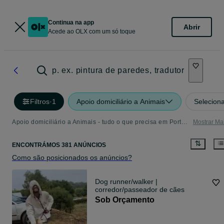
Continua na app
Abrir
Acede ao OLX com um só toque
p. ex. pintura de paredes, tradutor
Filtros
·
1
Apoio domiciliário a Animais
Seleciona
Apoio domiciliário a Animais - tudo o que precisa em Portugal
Mostrar Ma
ENCONTRÁMOS 381 ANÚNCIOS
Como são posicionados os anúncios?
Dog runner/walker |
corredor/passeador de cães
Sob Orçamento