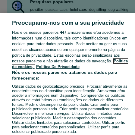
Pesquisas populares
petsitter
passear caes
hotel caes
dog sitting
dog walking
hotel canino
pet sitting
petsitting
Preocupamo-nos com a sua privacidade
Mostrar Mais
Nós e os nossos parceiros
447
armazenamos e/ou acedemos a
informações num dispositivo, tais como identificadores únicos em
Encontre as melhores ofertas em Apoio domiciliário a Animais no OLX Portugal. Explore anúncios atualizados diariamente, compre e venda grátis na sua categoria favorita!
Mostrar Ma
cookies para tratar dados pessoais. Pode aceitar ou gerir as suas
escolhas clicando abaixo ou em qualquer momento na página da
política de privacidade. Estas escolhas serão sinalizadas aos
Mapa do site
nossos parceiros e não afetarão os dados de navegação.
Política
Mapa das freguesias
de cookies,
Política De Privacidade
Mapa de mini-sites
Nós e os nossos parceiros tratamos os dados para
fornecermos:
Pesquisas populares
Utilizar dados de geolocalização precisos. Procurar ativamente as
características do dispositivo para identificação. Armazenar e/ou
aceder a informações num dispositivo. Compreender os públicos
através de estatísticas ou combinações de dados de diferentes
fontes. Medir o desempenho da publicidade. Criar perfis para
publicidade personalizada. Criar perfis para personalizar conteúdos.
Desenvolver e melhorar serviços. Utilizar dados limitados para
selecionar publicidade. Medir o desempenho dos conteúdos.
Utilizar dados limitados para selecionar conteúdos. Utilizar perfis
para selecionar conteúdos personalizados. Utilizar perfis para
selecionar publicidade personalizada.