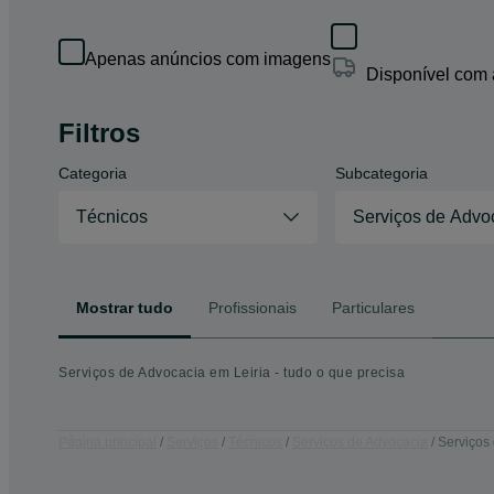
Apenas anúncios com imagens
Disponível com
Filtros
Categoria
Subcategoria
Técnicos
Serviços de Advo
Mostrar tudo
Profissionais
Particulares
Serviços de Advocacia em Leiria - tudo o que precisa
Página principal
Serviços
Técnicos
Serviços de Advocacia
Serviços 