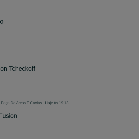
do
ton Tcheckoff
, Paço De Arcos E Caxias - Hoje às 19:13
XFusion