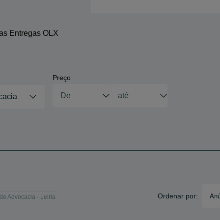
 as Entregas OLX
Preço
cacia
Ordenar por:
Anú
de Advocacia - Leiria