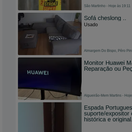
São Martinho - Hoje às 19:11
Sofá cheslong ..
Usado
Almargem Do Bispo, Pêro Pinh
Monitor Huawei M
Reparação ou Pe
Algueirão-Mem Martins - Hoje
Espada Portugues
suporte/expositor
histórica e original