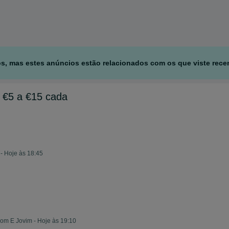
s, mas estes anúncios estão relacionados com os que viste rece
 €5 a €15 cada
- Hoje às 18:45
m E Jovim - Hoje às 19:10