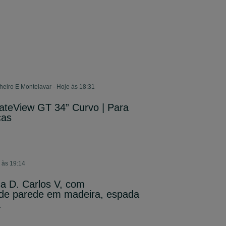
eiro E Montelavar - Hoje às 18:31
ateView GT 34” Curvo | Para
ças
 às 19:14
a D. Carlos V, com
 de parede em madeira, espada
.