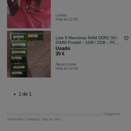
Lumiar
Hoje às 12:39
Lote 9 Memórias RAM DDR2 SO-
DIMM Portátil – 1GB / 2GB – PC2-
5300S/6400S
Usado
35 €
Águas Livres
Hoje às 12:48
1
de
1
Página principal
Serviços
Viagens e Atividades Turísticas
Viagens e
Atividades Turísticas - Ilha do Pico