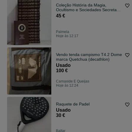
Coleção História da Magia,
Ocultismo e Sociedades Secretas
(16 Volumes)
45 €
Palmela
Hoje às 12:17
Vendo tenda campismo T4.2 Dome
marca Quetchua (decathlon)
Usado
100 €
Carnaxide E Queijas
Hoje às 12:24
Raquete de Padel
Usado
30 €
Baltar