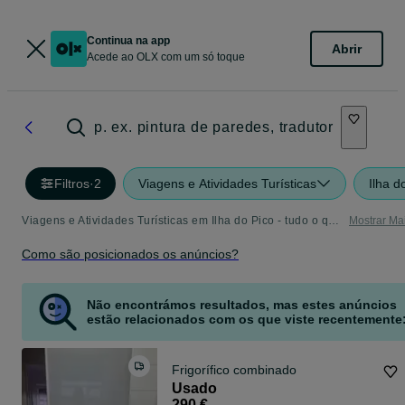
Continua na app
Abrir
Acede ao OLX com um só toque
p. ex. pintura de paredes, tradutor
Filtros
·
2
Viagens e Atividades Turísticas
Ilha d
Viagens e Atividades Turísticas em Ilha do Pico - tudo o que precisa
Mostrar Ma
Como são posicionados os anúncios?
Não encontrámos resultados, mas estes anúncios
estão relacionados com os que viste recentemente
Frigorífico combinado
Usado
290 €