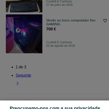
Covilhã E Canhoso
27 de julho de 2026
Vendo ou troco computador fixo
GAMING
700 €
Covilhã E Canhoso
02 de agosto de 2026
1
de
3
Seguinte
Página principal
Tecnologia
Computadores - Informática
Computadores
Computadores - Castelo Branco
Computadores - Covilhã E Canhoso
Preocupamo-nos com a sua privacidade