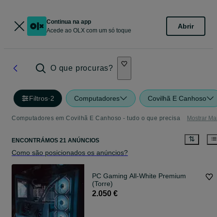
Continua na app
Abrir
Acede ao OLX com um só toque
O que procuras?
Filtros
·
2
Computadores
Covilhã E Canhoso
Computadores em Covilhã E Canhoso - tudo o que precisa
Mostrar Ma
ENCONTRÁMOS 21 ANÚNCIOS
Como são posicionados os anúncios?
PC Gaming All-White Premium
(Torre)
2.050 €