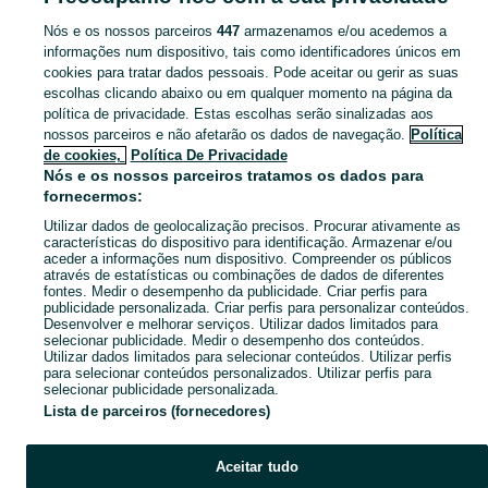
Nós e os nossos parceiros
447
armazenamos e/ou acedemos a
CATEGORIA
informações num dispositivo, tais como identificadores únicos em
cookies para tratar dados pessoais. Pode aceitar ou gerir as suas
escolhas clicando abaixo ou em qualquer momento na página da
Navegue pelos últimos anúncios de Computadores em Covilhã E Canhoso no OLX Portugal. Compre e venda produtos locais com facilidade e segurança.
Mostrar Ma
política de privacidade. Estas escolhas serão sinalizadas aos
nossos parceiros e não afetarão os dados de navegação.
Política
Mapa do site
de cookies,
Política De Privacidade
Mapa das freguesias
Nós e os nossos parceiros tratamos os dados para
fornecermos:
Mapa de mini-sites
Utilizar dados de geolocalização precisos. Procurar ativamente as
Pesquisas populares
características do dispositivo para identificação. Armazenar e/ou
aceder a informações num dispositivo. Compreender os públicos
através de estatísticas ou combinações de dados de diferentes
fontes. Medir o desempenho da publicidade. Criar perfis para
publicidade personalizada. Criar perfis para personalizar conteúdos.
Desenvolver e melhorar serviços. Utilizar dados limitados para
selecionar publicidade. Medir o desempenho dos conteúdos.
Utilizar dados limitados para selecionar conteúdos. Utilizar perfis
para selecionar conteúdos personalizados. Utilizar perfis para
selecionar publicidade personalizada.
Lista de parceiros (fornecedores)
Aceitar tudo