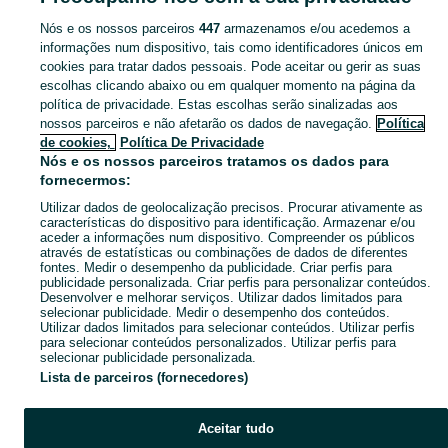
Nós e os nossos parceiros
447
armazenamos e/ou acedemos a
CATEGORIA
informações num dispositivo, tais como identificadores únicos em
cookies para tratar dados pessoais. Pode aceitar ou gerir as suas
escolhas clicando abaixo ou em qualquer momento na página da
Navegue pelos últimos anúncios de Portáteis em Torres Novas (São Pedro), Lapas E Ribeira Branca no OLX Portugal. Compre e venda produtos locais com facilidade e segurança.
Mostrar Ma
política de privacidade. Estas escolhas serão sinalizadas aos
nossos parceiros e não afetarão os dados de navegação.
Política
Mapa do site
de cookies,
Política De Privacidade
Mapa das freguesias
Nós e os nossos parceiros tratamos os dados para
fornecermos:
Mapa de mini-sites
Utilizar dados de geolocalização precisos. Procurar ativamente as
Pesquisas populares
características do dispositivo para identificação. Armazenar e/ou
aceder a informações num dispositivo. Compreender os públicos
através de estatísticas ou combinações de dados de diferentes
fontes. Medir o desempenho da publicidade. Criar perfis para
publicidade personalizada. Criar perfis para personalizar conteúdos.
Desenvolver e melhorar serviços. Utilizar dados limitados para
selecionar publicidade. Medir o desempenho dos conteúdos.
Utilizar dados limitados para selecionar conteúdos. Utilizar perfis
para selecionar conteúdos personalizados. Utilizar perfis para
selecionar publicidade personalizada.
Lista de parceiros (fornecedores)
Aceitar tudo