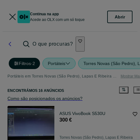
Continua na app
Abrir
Acede ao OLX com um só toque
O que procuras?
Filtros
·
2
Portáteis
Torres Novas (São Pedro), 
Portáteis em Torres Novas (São Pedro), Lapas E Ribeira Branca - tudo o que precisa
Mostrar Ma
ENCONTRÁMOS 16 ANÚNCIOS
Como são posicionados os anúncios?
ASUS VivoBook S530U
300 €
Torres Novas (São Pedro), Lapas E Ribeira