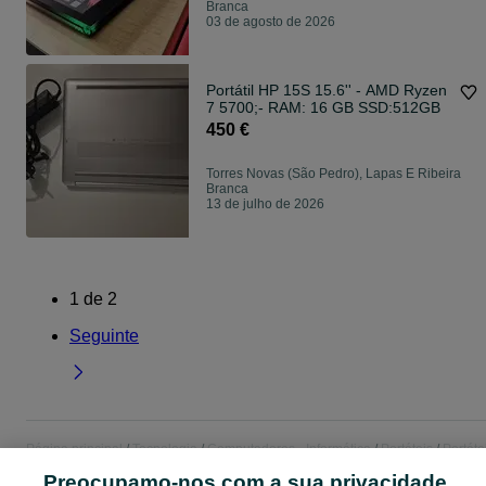
Branca
03 de agosto de 2026
Portátil HP 15S 15.6'' - AMD Ryzen
7 5700;- RAM: 16 GB SSD:512GB
450 €
Torres Novas (São Pedro), Lapas E Ribeira
Branca
13 de julho de 2026
1
de
2
Seguinte
Página principal
Tecnologia
Computadores - Informática
Portáteis
Portáte
- Santarém
Portáteis - Torres Novas (São Pedro), Lapas E Ribeira Branca
Preocupamo-nos com a sua privacidade