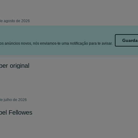
de agosto de 2026
Guarda
s anúncios novos, nós enviamos-te uma notificação para te avisar.
er original
e julho de 2026
pel Fellowes