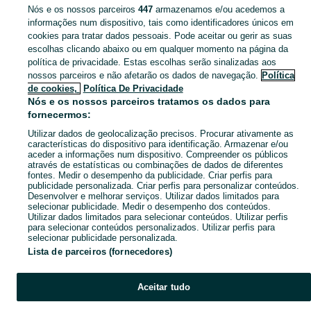
Nós e os nossos parceiros
447
armazenamos e/ou acedemos a
Não encontrámos aquilo que procuras…
informações num dispositivo, tais como identificadores únicos em
cookies para tratar dados pessoais. Pode aceitar ou gerir as suas
escolhas clicando abaixo ou em qualquer momento na página da
política de privacidade. Estas escolhas serão sinalizadas aos
nossos parceiros e não afetarão os dados de navegação.
Política
Página principal
Tecnologia
Electrónica
Fotovoltaicos
Fotovoltaicos -
de cookies,
Política De Privacidade
Lisboa
Fotovoltaicos - Alcabideche
Nós e os nossos parceiros tratamos os dados para
fornecermos:
CATEGORIA
Utilizar dados de geolocalização precisos. Procurar ativamente as
características do dispositivo para identificação. Armazenar e/ou
aceder a informações num dispositivo. Compreender os públicos
Navegue pelos últimos anúncios de Fotovoltaicos em Alcabideche no OLX Portugal. Compre e venda produtos locais com facilidade e segurança.
Mostrar Ma
através de estatísticas ou combinações de dados de diferentes
fontes. Medir o desempenho da publicidade. Criar perfis para
publicidade personalizada. Criar perfis para personalizar conteúdos.
Mapa do site
Desenvolver e melhorar serviços. Utilizar dados limitados para
selecionar publicidade. Medir o desempenho dos conteúdos.
Mapa das freguesias
Utilizar dados limitados para selecionar conteúdos. Utilizar perfis
para selecionar conteúdos personalizados. Utilizar perfis para
Mapa de mini-sites
selecionar publicidade personalizada.
Pesquisas populares
Lista de parceiros (fornecedores)
Aceitar tudo