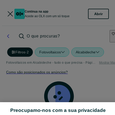
Continua na app
Abrir
Acede ao OLX com um só toque
O que procuras?
Filtros
·
2
Fotovoltaicos
Alcabideche
Fotovoltaicos em Alcabideche - tudo o que precisa - Página 5
Mostrar Ma
Como são posicionados os anúncios?
Preocupamo-nos com a sua privacidade