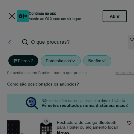
Continua na app
Abrir
Acede ao OLX com um só toque
O que procuras?
Filtros
·
2
Fotovoltaicos
Bonfim
Fotovoltaicos em Bonfim - tudo o que precisa
Mostrar Ma
Como são posicionados os anúncios?
Não encontrámos resultados dentro desta distância.
Vê estes resultados numa distância maior:
Fechadura de código Bluetooth
para Hostel ou alojamento local!
Novo