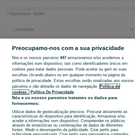
Página principal
Tecnologia
Electrónica
Fotovoltaicos
Fotovoltaicos - Port
Fotovoltaicos - Bonfim
CATEGORIA
Navegue pelos últimos anúncios de Fotovoltaicos em Bonfim no OLX Portugal. Compre e venda produtos locais com facilidade e segurança.
Mostrar Ma
Preocupamo-nos com a sua privacidade
Nós e os nossos parceiros
447
armazenamos e/ou acedemos a
Mapa do site
informações num dispositivo, tais como identificadores únicos em
Mapa das freguesias
cookies para tratar dados pessoais. Pode aceitar ou gerir as suas
Mapa de mini-sites
escolhas clicando abaixo ou em qualquer momento na página da
política de privacidade. Estas escolhas serão sinalizadas aos nossos
Pesquisas populares
parceiros e não afetarão os dados de navegação.
Política de
cookies,
Política De Privacidade
Nós e os nossos parceiros tratamos os dados para
fornecermos:
Utilizar dados de geolocalização precisos. Procurar ativamente as
características do dispositivo para identificação. Armazenar e/ou
aceder a informações num dispositivo. Compreender os públicos
através de estatísticas ou combinações de dados de diferentes
fontes. Medir o desempenho da publicidade. Criar perfis para
publicidade personalizada. Criar perfis para personalizar conteúdos.