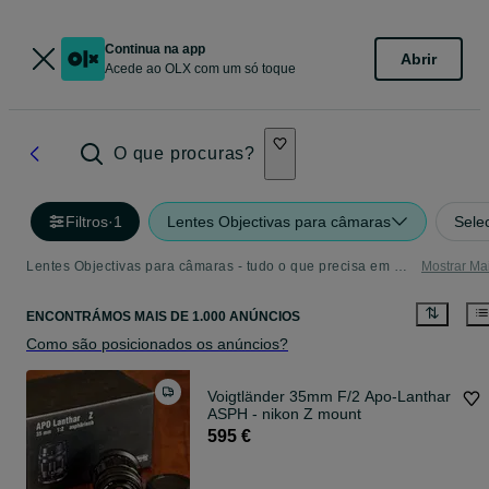
Continua na app
Abrir
Acede ao OLX com um só toque
O que procuras?
Filtros
·
1
Lentes Objectivas para câmaras
Sele
Lentes Objectivas para câmaras - tudo o que precisa em Portugal
Mostrar Ma
ENCONTRÁMOS
MAIS DE
1.000 ANÚNCIOS
Como são posicionados os anúncios?
Voigtländer 35mm F/2 Apo-Lanthar
ASPH - nikon Z mount
595 €