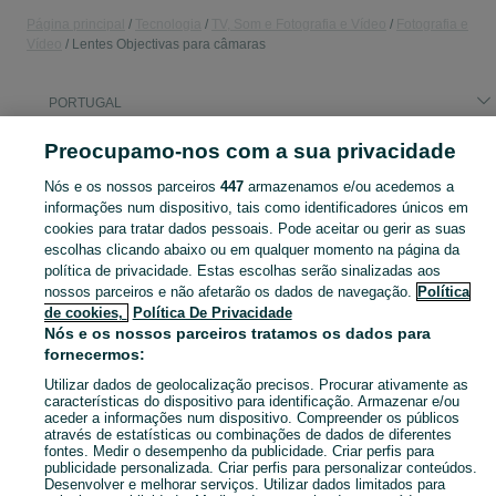
Página principal
Tecnologia
TV, Som e Fotografia e Vídeo
Fotografia e
Vídeo
Lentes Objectivas para câmaras
PORTUGAL
Preocupamo-nos com a sua privacidade
CATEGORIA
Nós e os nossos parceiros
447
armazenamos e/ou acedemos a
informações num dispositivo, tais como identificadores únicos em
Encontre as melhores ofertas em Lentes Objectivas para câmaras no OLX Portugal. Explore anúncios atualizados diariamente, compre e venda grátis na sua categoria favorita!
Mostrar Ma
cookies para tratar dados pessoais. Pode aceitar ou gerir as suas
escolhas clicando abaixo ou em qualquer momento na página da
Mapa do site
política de privacidade. Estas escolhas serão sinalizadas aos
nossos parceiros e não afetarão os dados de navegação.
Política
Mapa das freguesias
de cookies,
Política De Privacidade
Mapa de mini-sites
Nós e os nossos parceiros tratamos os dados para
fornecermos:
Pesquisas populares
Utilizar dados de geolocalização precisos. Procurar ativamente as
características do dispositivo para identificação. Armazenar e/ou
aceder a informações num dispositivo. Compreender os públicos
através de estatísticas ou combinações de dados de diferentes
fontes. Medir o desempenho da publicidade. Criar perfis para
publicidade personalizada. Criar perfis para personalizar conteúdos.
Desenvolver e melhorar serviços. Utilizar dados limitados para