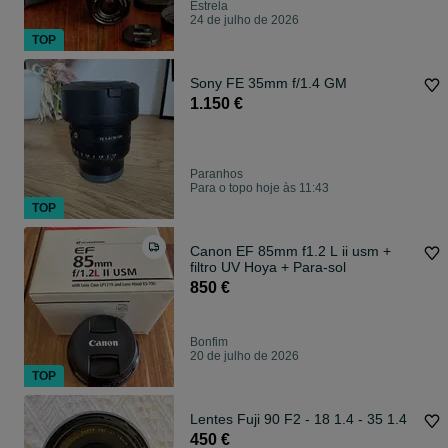
Estrela
24 de julho de 2026
TOP
Sony FE 35mm f/1.4 GM
1.150 €
Paranhos
Para o topo hoje às 11:43
TOP
Canon EF 85mm f1.2 L ii usm +
filtro UV Hoya + Para-sol
850 €
Bonfim
20 de julho de 2026
TOP
Lentes Fuji 90 F2 - 18 1.4 - 35 1.4
450 €