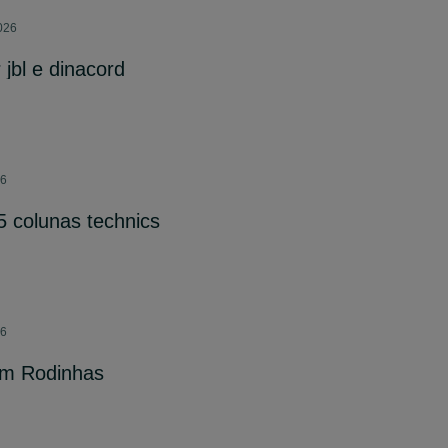
2026
jbl e dinacord
26
5 colunas technics
26
om Rodinhas