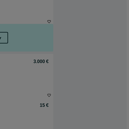
r
3.000 €
15 €