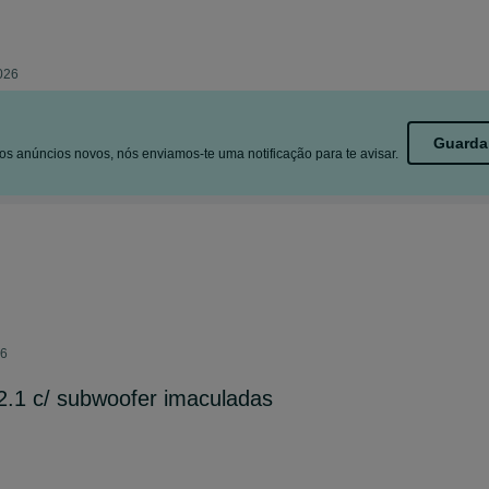
2026
Guarda
s anúncios novos, nós enviamos-te uma notificação para te avisar.
26
2.1 c/ subwoofer imaculadas