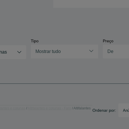
Tipo
Preço
Mostrar tudo
unas
alantes e colunas
Altifalantes e colunas - Faro
Altifalantes
Ordenar por:
Anú