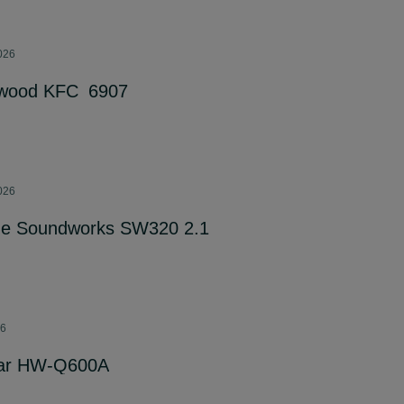
2026
nwood KFC_6907
2026
ge Soundworks SW320 2.1
26
ar HW-Q600A