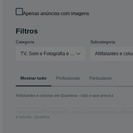
Apenas anúncios com imagens
Filtros
Categoria
Subcategoria
TV, Som e Fotografia e Vídeo
Altifalantes e col
Mostrar tudo
Profissionais
Particulares
Altifalantes e colunas em Quarteira - tudo o que precisa
Página principal
Tecnologia
TV, Som e Fotografia e Vídeo
Som
Altif
e colunas - Quarteira