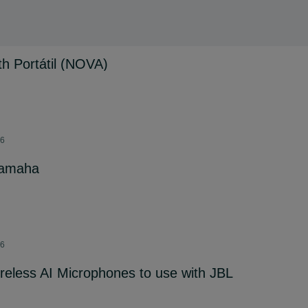
th Portátil (NOVA)
26
yamaha
26
eless AI Microphones to use with JBL