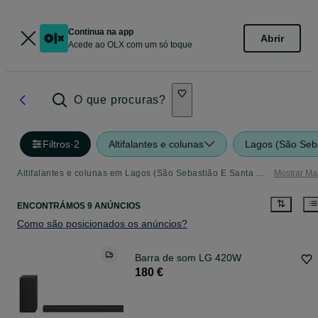
Continua na app
Abrir
Acede ao OLX com um só toque
O que procuras?
Filtros
·
2
Altifalantes e colunas
Lagos (São Seba
Altifalantes e colunas em Lagos (São Sebastião E Santa Maria) - tudo o que precisa
Mostrar Ma
ENCONTRÁMOS 9 ANÚNCIOS
Como são posicionados os anúncios?
Barra de som LG 420W
180 €