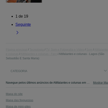
1
de
19
Seguinte
Página principal
Tecnologia
TV, Som e Fotografia e Vídeo
Som
Altifalante
e colunas
Altifalantes e colunas - Faro
Altifalantes e colunas - Lagos (São
Sebastião E Santa Maria)
CATEGORIA
Navegue pelos últimos anúncios de Altifalantes e colunas em Lagos (São Sebastião E Santa Maria) no OLX Portugal. Compre e venda produtos locais com facilidade e segurança.
Mostrar Ma
Mapa do site
Mapa das freguesias
Mapa de mini-sites