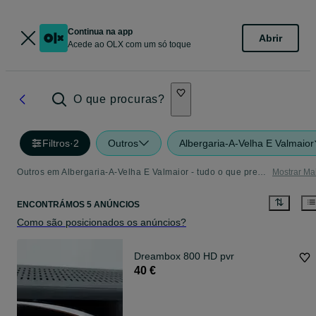
Continua na app
Abrir
Acede ao OLX com um só toque
O que procuras?
Filtros
·
2
Outros
Albergaria-A-Velha E Valmaior
Outros em Albergaria-A-Velha E Valmaior - tudo o que precisa
Mostrar Ma
ENCONTRÁMOS 5 ANÚNCIOS
Como são posicionados os anúncios?
Dreambox 800 HD pvr
40 €