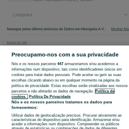
Outros - Aveiro
Outros - Albergaria-A-Velha E Valmaior
CATEGORIA
Navegue pelos últimos anúncios de Outros em Albergaria-A-Velha E Valmaior no OLX Portugal. Compre e venda produtos locais com facilidade e segurança.
Mostrar Ma
Mapa do site
Mapa das freguesias
Preocupamo-nos com a sua privacidade
Mapa de mini-sites
Nós e os nossos parceiros
447
armazenamos e/ou acedemos a
Pesquisas populares
informações num dispositivo, tais como identificadores únicos em
cookies para tratar dados pessoais. Pode aceitar ou gerir as suas
escolhas clicando abaixo ou em qualquer momento na página da
política de privacidade. Estas escolhas serão sinalizadas aos nossos
parceiros e não afetarão os dados de navegação.
Política de
cookies,
Política De Privacidade
Nós e os nossos parceiros tratamos os dados para
fornecermos:
Utilizar dados de geolocalização precisos. Procurar ativamente as
características do dispositivo para identificação. Armazenar e/ou
aceder a informações num dispositivo. Compreender os públicos
através de estatísticas ou combinações de dados de diferentes