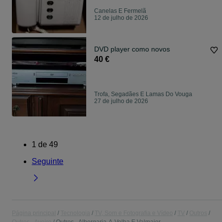
Canelas E Fermelã
12 de julho de 2026
DVD player como novos
40 €
Trofa, Segadães E Lamas Do Vouga
27 de julho de 2026
1
de
49
Seguinte
Página principal
Tecnologia
TV, Som e Fotografia e Vídeo
TV
Outros