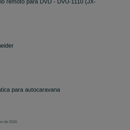
lo remoto para DVD - DVU-1110 (JX-
eider
tica para autocaravana
lho de 2026