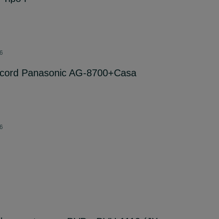
26
ecord Panasonic AG-8700+Casa
26