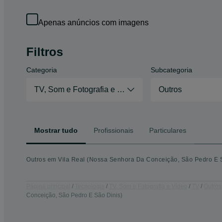
Apenas anúncios com imagens
Filtros
Categoria
Subcategoria
TV, Som e Fotografia e Vídeo
Outros
Mostrar tudo
Profissionais
Particulares
Outros em Vila Real (Nossa Senhora Da Conceição, São Pedro E Sã
Página principal
Tecnologia
TV, Som e Fotografia e Vídeo
TV
Outros
Conceição, São Pedro E São Dinis)