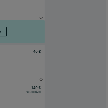
r
40 €
140 €
Negociável