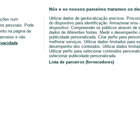
Nós e os nossos parceiros tratamos os da
Utilizar dados de geolocalização precisos. Procur
ações num
do dispositivo para identificação. Armazenar e/o
ados pessoais. Pode
dispositivo. Compreender os públicos através de 
ento na página da
dados de diferentes fontes. Medir o desempenho da
arceiros e não
publicidade personalizada. Criar perfis para perso
melhorar serviços. Utilizar dados limitados para s
rivacidade
desempenho dos conteúdos. Utilizar dados limitad
Utilizar perfis para selecionar conteúdos personaliz
selecionar publicidade personalizada.
Lista de parceiros (fornecedores)