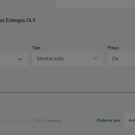
 as Entregas OLX
Tipo
Preço
Mostrar tudo
Ordenar por:
Anú
Vs - Ilha da Madeira
TVs - Camacha