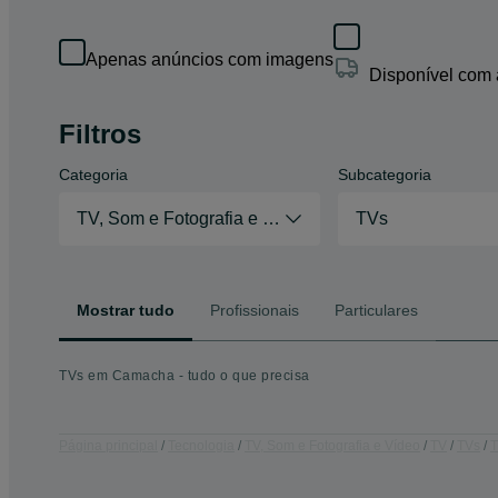
Apenas anúncios com imagens
Disponível com
Filtros
Categoria
Subcategoria
TV, Som e Fotografia e Vídeo
TVs
Mostrar tudo
Profissionais
Particulares
TVs em Camacha - tudo o que precisa
Página principal
Tecnologia
TV, Som e Fotografia e Vídeo
TV
TVs
T