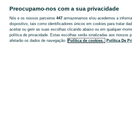
Negócios no OLX
Preocupamo-nos com a sua privacidade
Blog OLX
Nós e os nossos parceiros
447
armazenamos e/ou acedemos a inform
Termos de Utilização
dispositivo, tais como identificadores únicos em cookies para tratar d
aceitar ou gerir as suas escolhas clicando abaixo ou em qualquer mom
Política de Privacidade
política de privacidade. Estas escolhas serão sinalizadas aos nossos p
Pacotes de anúncios
afetarão os dados de navegação.
Política de cookies,
Política De P
Entregas OLX
Tarifários
Configurações de privacidade
Dicas de segurança
Mapa do site
Anúncios por localidade
Mapa de mini-sites
Pesquisas populares
Carreiras no OLX
Como funciona o OLX