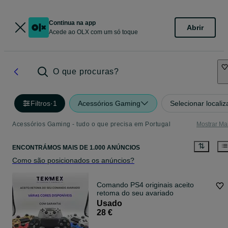
Continua na app
Abrir
Acede ao OLX com um só toque
O que procuras?
Filtros
·
1
Acessórios Gaming
Selecionar locali
Acessórios Gaming - tudo o que precisa em Portugal
Mostrar Ma
ENCONTRÁMOS
MAIS DE
1.000 ANÚNCIOS
Como são posicionados os anúncios?
Comando PS4 originais aceito
retoma do seu avariado
Usado
28 €