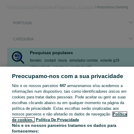
Página principal
Tecnologia
Videojogos - Consolas
Acessórios Gaming
PORTUGAL
CATEGORIA
Pesquisas populares
fanatec
cockpit
moza
simulador corrida
volante g29
g29 logitech
volante pc
logitech g29
Preocupamo-nos com a sua privacidade
Mostrar Mais
Nós e os nossos parceiros
447
armazenamos e/ou acedemos a
informações num dispositivo, tais como identificadores únicos em
Encontre as melhores ofertas em Acessórios Gaming no OLX Portugal. Explore anúncios atualizados diariamente, compre e venda grátis na sua categoria favorita!
Mostrar Ma
cookies para tratar dados pessoais. Pode aceitar ou gerir as suas
escolhas clicando abaixo ou em qualquer momento na página da
Mapa do site
política de privacidade. Estas escolhas serão sinalizadas aos
Mapa das freguesias
nossos parceiros e não afetarão os dados de navegação.
Política
de cookies,
Política De Privacidade
Mapa de mini-sites
Nós e os nossos parceiros tratamos os dados para
Pesquisas populares
fornecermos: