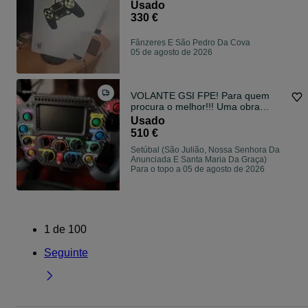
Pulse 3D + Base NPLAY
Usado
330 €
Fânzeres E São Pedro Da Cova
05 de agosto de 2026
VOLANTE GSI FPE! Para quem
procura o melhor!!! Uma obra
prima!
Usado
510 €
Setúbal (São Julião, Nossa Senhora Da
Anunciada E Santa Maria Da Graça)
Para o topo a 05 de agosto de 2026
1
de
100
Seguinte