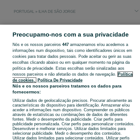
PORTUGAL » ILHA DE SÃO JORGE
VIDEOJOGOS - CONSOLAS
Preocupamo-nos com a sua privacidade
Nós e os nossos parceiros
447
armazenamos e/ou acedemos a
CATEGORIA
informações num dispositivo, tais como identificadores únicos em
cookies para tratar dados pessoais. Pode aceitar ou gerir as suas
Navegue pelos últimos anúncios de Videojogos - Consolas em Ilha de São Jorge no OLX Portugal. Compre e venda produtos locais com facilidade e segurança.
Mostrar Ma
escolhas clicando abaixo ou em qualquer momento na página da
política de privacidade. Estas escolhas serão sinalizadas aos
nossos parceiros e não afetarão os dados de navegação.
Política
Mapa do site
de cookies,
Política De Privacidade
Mapa das freguesias
Nós e os nossos parceiros tratamos os dados para
Mapa de mini-sites
fornecermos:
Pesquisas populares
Utilizar dados de geolocalização precisos. Procurar ativamente as
características do dispositivo para identificação. Armazenar e/ou
aceder a informações num dispositivo. Compreender os públicos
através de estatísticas ou combinações de dados de diferentes
fontes. Medir o desempenho da publicidade. Criar perfis para
publicidade personalizada. Criar perfis para personalizar conteúdos.
Desenvolver e melhorar serviços. Utilizar dados limitados para
selecionar publicidade. Medir o desempenho dos conteúdos.
Utilizar dados limitados para selecionar conteúdos. Utilizar perfis