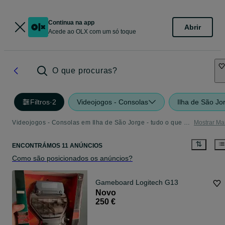
Continua na app
Abrir
Acede ao OLX com um só toque
O que procuras?
Filtros
·
2
Videojogos - Consolas
Ilha de São Jo
Videojogos - Consolas em Ilha de São Jorge - tudo o que precisa
Mostrar Ma
ENCONTRÁMOS 11 ANÚNCIOS
Como são posicionados os anúncios?
Gameboard Logitech G13
Novo
250 €