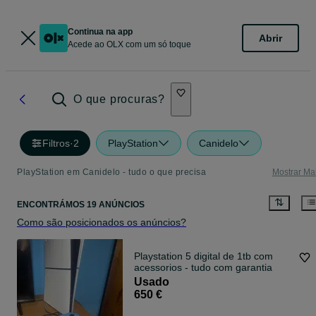
Continua na app
Abrir
Acede ao OLX com um só toque
O que procuras?
Filtros
·
2
PlayStation
Canidelo
PlayStation em Canidelo - tudo o que precisa
Mostrar Ma
ENCONTRÁMOS 19 ANÚNCIOS
Como são posicionados os anúncios?
Playstation 5 digital de 1tb com
acessorios - tudo com garantia
Usado
650 €