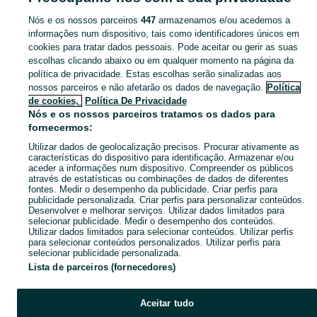
Nós e os nossos parceiros
447
armazenamos e/ou acedemos a
CATEGORIA
informações num dispositivo, tais como identificadores únicos em
cookies para tratar dados pessoais. Pode aceitar ou gerir as suas
escolhas clicando abaixo ou em qualquer momento na página da
Navegue pelos últimos anúncios de PlayStation em Canidelo no OLX Portugal. Compre e venda produtos locais com facilidade e segurança.
Mostrar Ma
política de privacidade. Estas escolhas serão sinalizadas aos
nossos parceiros e não afetarão os dados de navegação.
Política
Mapa do site
de cookies,
Política De Privacidade
Mapa das freguesias
Nós e os nossos parceiros tratamos os dados para
fornecermos:
Mapa de mini-sites
Utilizar dados de geolocalização precisos. Procurar ativamente as
Pesquisas populares
características do dispositivo para identificação. Armazenar e/ou
aceder a informações num dispositivo. Compreender os públicos
através de estatísticas ou combinações de dados de diferentes
fontes. Medir o desempenho da publicidade. Criar perfis para
publicidade personalizada. Criar perfis para personalizar conteúdos.
Desenvolver e melhorar serviços. Utilizar dados limitados para
selecionar publicidade. Medir o desempenho dos conteúdos.
Utilizar dados limitados para selecionar conteúdos. Utilizar perfis
para selecionar conteúdos personalizados. Utilizar perfis para
selecionar publicidade personalizada.
Lista de parceiros (fornecedores)
Aceitar tudo