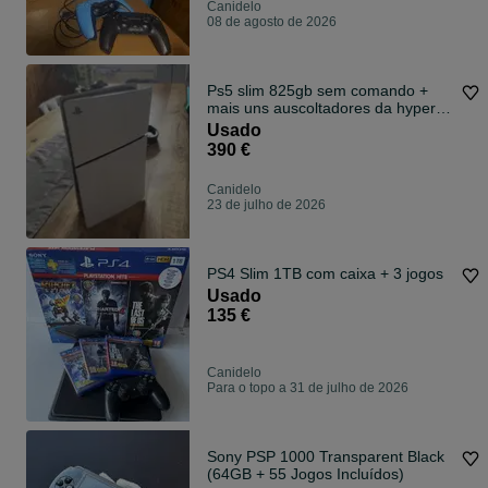
Canidelo
08 de agosto de 2026
Ps5 slim 825gb sem comando +
mais uns auscoltadores da hyperx
e um monitor da acer de 200Hz
Usado
390 €
Canidelo
23 de julho de 2026
PS4 Slim 1TB com caixa + 3 jogos
Usado
135 €
Canidelo
Para o topo a 31 de julho de 2026
Sony PSP 1000 Transparent Black
(64GB + 55 Jogos Incluídos)