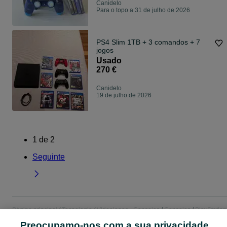
Canidelo
Para o topo a 31 de julho de 2026
PS4 Slim 1TB + 3 comandos + 7
jogos
Usado
270 €
Canidelo
19 de julho de 2026
1
de
2
Seguinte
Página principal
Tecnologia
Videojogos - Consolas
Consolas
PlayStation
PlayStation - Porto
PlayStation - Canidelo
Preocupamo-nos com a sua privacidade