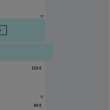
r
215 €
60 €