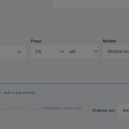
Preço
Modelo
Mostrar tu
- tudo o que precisa
ation
PlayStation - Évora
PlayStation - Évora (São
Ordenar por:
Anú