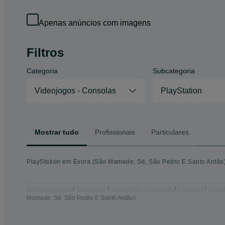
Apenas anúncios com imagens
Filtros
Categoria
Subcategoria
Videojogos - Consolas
PlayStation
Mostrar tudo
Profissionais
Particulares
PlayStation em Évora (São Mamede, Sé, São Pedro E Santo Antão) 
Página principal
Tecnologia
Videojogos - Consolas
Consolas
PlaySt
Mamede, Sé, São Pedro E Santo Antão)