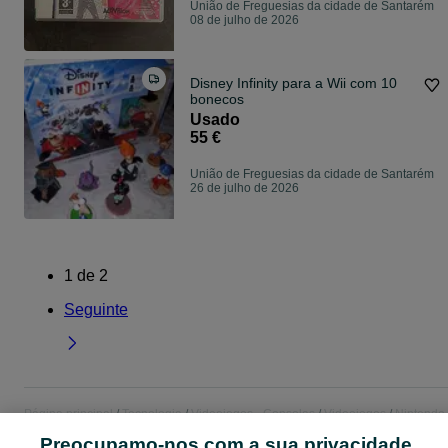
União de Freguesias da cidade de Santarém
08 de julho de 2026
Disney Infinity para a Wii com 10
bonecos
Usado
55 €
União de Freguesias da cidade de Santarém
26 de julho de 2026
1
de
2
Seguinte
Página principal
Tecnologia
Videojogos - Consolas
Videojogos
Nintendo
Nintendo - Santarém
Nintendo - União de Freguesias da cidade de Santaré
Preocupamo-nos com a sua privacidade