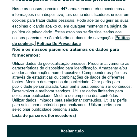
Nós e os nossos parceiros
447
armazenamos e/ou acedemos a
CATEGORIA
informações num dispositivo, tais como identificadores únicos em
cookies para tratar dados pessoais. Pode aceitar ou gerir as suas
escolhas clicando abaixo ou em qualquer momento na página da
Navegue pelos últimos anúncios de Nintendo em União de Freguesias da cidade de Santarém no OLX Portugal. Compre e venda produtos locais com facilidade e segurança.
Mostrar Ma
política de privacidade. Estas escolhas serão sinalizadas aos
nossos parceiros e não afetarão os dados de navegação.
Política
Mapa do site
de cookies,
Política De Privacidade
Mapa das freguesias
Nós e os nossos parceiros tratamos os dados para
fornecermos:
Mapa de mini-sites
Utilizar dados de geolocalização precisos. Procurar ativamente as
Pesquisas populares
características do dispositivo para identificação. Armazenar e/ou
aceder a informações num dispositivo. Compreender os públicos
através de estatísticas ou combinações de dados de diferentes
fontes. Medir o desempenho da publicidade. Criar perfis para
publicidade personalizada. Criar perfis para personalizar conteúdos.
Desenvolver e melhorar serviços. Utilizar dados limitados para
selecionar publicidade. Medir o desempenho dos conteúdos.
Utilizar dados limitados para selecionar conteúdos. Utilizar perfis
para selecionar conteúdos personalizados. Utilizar perfis para
selecionar publicidade personalizada.
Lista de parceiros (fornecedores)
Aceitar tudo