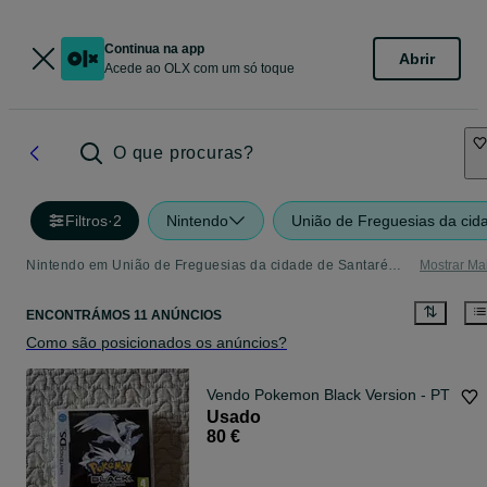
Continua na app
Abrir
Acede ao OLX com um só toque
O que procuras?
Filtros
·
2
Nintendo
União de Freguesias da ci
Nintendo em União de Freguesias da cidade de Santarém - tudo o que precisa
Mostrar Ma
ENCONTRÁMOS 11 ANÚNCIOS
Como são posicionados os anúncios?
Vendo Pokemon Black Version - PT
Usado
80 €