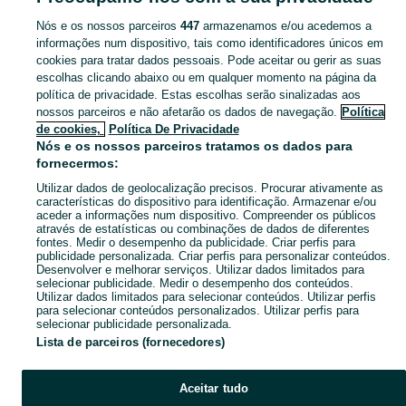
Nós e os nossos parceiros
447
armazenamos e/ou acedemos a
CATEGORIA
informações num dispositivo, tais como identificadores únicos em
cookies para tratar dados pessoais. Pode aceitar ou gerir as suas
escolhas clicando abaixo ou em qualquer momento na página da
Navegue pelos últimos anúncios de Auriculares em Penha De França no OLX Portugal. Compre e venda produtos locais com facilidade e segurança.
Mostrar Ma
política de privacidade. Estas escolhas serão sinalizadas aos
nossos parceiros e não afetarão os dados de navegação.
Política
Mapa do site
de cookies,
Política De Privacidade
Mapa das freguesias
Nós e os nossos parceiros tratamos os dados para
fornecermos:
Mapa de mini-sites
Utilizar dados de geolocalização precisos. Procurar ativamente as
Pesquisas populares
características do dispositivo para identificação. Armazenar e/ou
aceder a informações num dispositivo. Compreender os públicos
através de estatísticas ou combinações de dados de diferentes
fontes. Medir o desempenho da publicidade. Criar perfis para
publicidade personalizada. Criar perfis para personalizar conteúdos.
Desenvolver e melhorar serviços. Utilizar dados limitados para
selecionar publicidade. Medir o desempenho dos conteúdos.
Utilizar dados limitados para selecionar conteúdos. Utilizar perfis
para selecionar conteúdos personalizados. Utilizar perfis para
selecionar publicidade personalizada.
Lista de parceiros (fornecedores)
Aceitar tudo