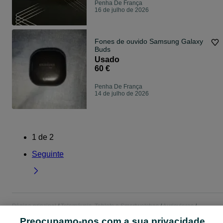
Penha De França
16 de julho de 2026
Fones de ouvido Samsung Galaxy
Buds
Usado
60 €
Penha De França
14 de julho de 2026
1
de
2
Seguinte
Página principal
Telemóveis, Tablets e Smartwatches
Auriculares
Auriculares - Lisboa
Auriculares - Penha De França
Preocupamo-nos com a sua privacidade