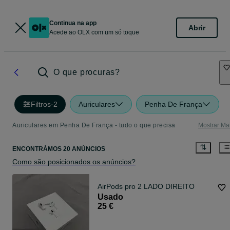
Continua na app
Abrir
Acede ao OLX com um só toque
O que procuras?
Filtros
·
2
Auriculares
Penha De França
Auriculares em Penha De França - tudo o que precisa
Mostrar Ma
ENCONTRÁMOS 20 ANÚNCIOS
Como são posicionados os anúncios?
AirPods pro 2 LADO DIREITO
Usado
25 €