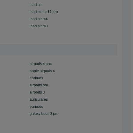
ipad air
ipad mini a17 pro
ipad air m4
ipad air m3
airpods 4 anc
apple airpods 4
earbuds
airpods pro
airpods 3
auriculares
earpods
galaxy buds 3 pro