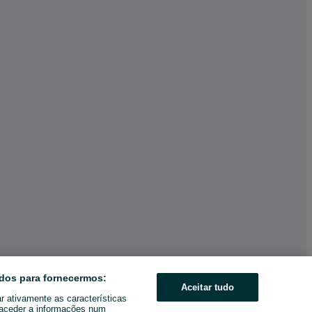
dos para fornecermos:
Aceitar tudo
ar ativamente as características
u aceder a informações num