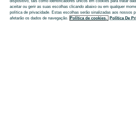
dispositivo, tais como identificadores únicos em cookies para tratar d
aceitar ou gerir as suas escolhas clicando abaixo ou em qualquer mom
App OLX
política de privacidade. Estas escolhas serão sinalizadas aos nossos p
afetarão os dados de navegação.
Política de cookies,
Política De P
Ajuda e Contactos
Destaques de anúncios
Negócios no OLX
Blog OLX
Termos de Utilização
Política de Privacidade
Pacotes de anúncios
Entregas OLX
Tarifários
Configurações de privacidade
Dicas de segurança
Mapa do site
Anúncios por localidade