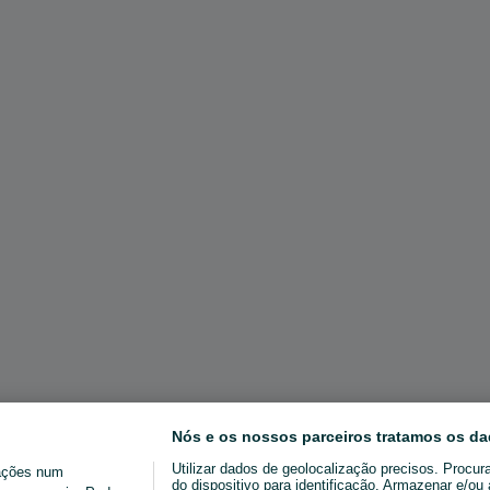
Nós e os nossos parceiros tratamos os da
Utilizar dados de geolocalização precisos. Procur
ações num
do dispositivo para identificação. Armazenar e/o