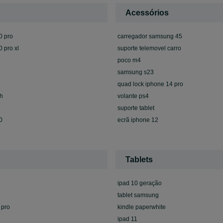
Acessórios
0 pro
carregador samsung 45
0 pro xl
suporte telemovel carro
poco m4
samsung s23
quad lock iphone 14 pro
h
volante ps4
suporte tablet
0
ecrã iphone 12
Tablets
ipad 10 geração
tablet samsung
 pro
kindle paperwhite
ipad 11