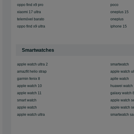
oppo find x9 pro
poco
xiaomi 17 ultra
oneplus 15
telemóvel barato
oneplus
oppo find x9 ultra
iphone 15
Smartwatches
apple watch ultra 2
smartwatch
amazfit helio strap
apple watch ul
garmin fenix 8
aplle watch
apple watch 10
huawei watch
apple watch 11
galaxy watch 
smart watch
apple watch s
apple watch
apple watch se
apple watch ultra
smartwatch s