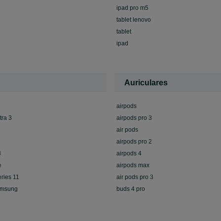
ipad pro m5
tablet lenovo
tablet
ipad
Auriculares
airpods
tra 3
airpods pro 3
air pods
airpods pro 2
8
airpods 4
e
airpods max
ries 11
air pods pro 3
amsung
buds 4 pro