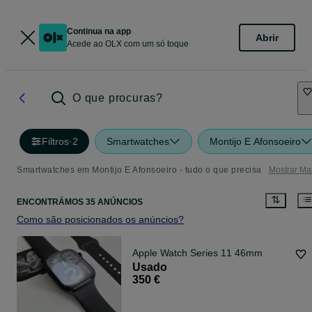
Continua na app
Abrir
Acede ao OLX com um só toque
O que procuras?
Filtros
·
2
Smartwatches
Montijo E Afonsoeiro
Smartwatches em Montijo E Afonsoeiro - tudo o que precisa
Mostrar Ma
ENCONTRÁMOS 35 ANÚNCIOS
Como são posicionados os anúncios?
Apple Watch Series 11 46mm
Usado
350 €