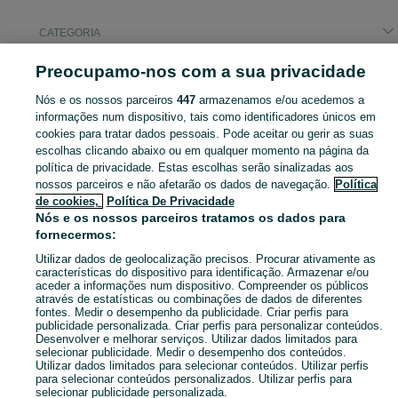
CATEGORIA
Preocupamo-nos com a sua privacidade
Pesquisas populares
smartwatch
Nós e os nossos parceiros
447
armazenamos e/ou acedemos a
informações num dispositivo, tais como identificadores únicos em
cookies para tratar dados pessoais. Pode aceitar ou gerir as suas
Navegue pelos últimos anúncios de Smartwatches em Montijo E Afonsoeiro no OLX Portugal. Compre e venda produtos locais com facilidade e segurança.
Mostrar Ma
escolhas clicando abaixo ou em qualquer momento na página da
política de privacidade. Estas escolhas serão sinalizadas aos
nossos parceiros e não afetarão os dados de navegação.
Política
Mapa do site
de cookies,
Política De Privacidade
Mapa das freguesias
Nós e os nossos parceiros tratamos os dados para
fornecermos:
Mapa de mini-sites
Pesquisas populares
Utilizar dados de geolocalização precisos. Procurar ativamente as
características do dispositivo para identificação. Armazenar e/ou
aceder a informações num dispositivo. Compreender os públicos
através de estatísticas ou combinações de dados de diferentes
fontes. Medir o desempenho da publicidade. Criar perfis para
publicidade personalizada. Criar perfis para personalizar conteúdos.
Desenvolver e melhorar serviços. Utilizar dados limitados para
selecionar publicidade. Medir o desempenho dos conteúdos.
Utilizar dados limitados para selecionar conteúdos. Utilizar perfis
para selecionar conteúdos personalizados. Utilizar perfis para
selecionar publicidade personalizada.