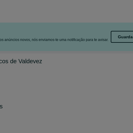
Guarda
s anúncios novos, nós enviamos-te uma notificação para te avisar.
cos de Valdevez
s