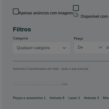
Apenas anúncios com imagens
Disponível com
Filtros
Categoria
Preço
Qualquer categoria
Anúncios Classificados em Vale - tudo o que precisa
Página principal
Viana do Castelo
Vale
Peças e acessórios
1
Imóveis
8
Lazer
1
Animais
3
Móv