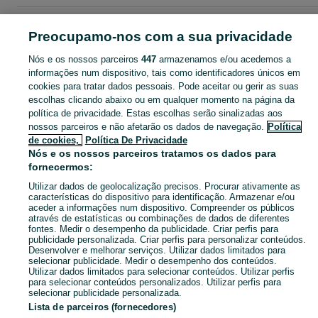
Página principal
Leiria
Vermoil
Preocupamo-nos com a sua privacidade
Nós e os nossos parceiros
447
armazenamos e/ou acedemos a
CATEGORIA
informações num dispositivo, tais como identificadores únicos em
cookies para tratar dados pessoais. Pode aceitar ou gerir as suas
Descubra os anúncios classificados gratuitos em Vermoil no OLX Portugal. Desde empregos a serviços e produtos, encontre tudo o que precisa localmente.
Mostrar Ma
escolhas clicando abaixo ou em qualquer momento na página da
política de privacidade. Estas escolhas serão sinalizadas aos
nossos parceiros e não afetarão os dados de navegação.
Política
Mapa do site
de cookies,
Política De Privacidade
Mapa das freguesias
Nós e os nossos parceiros tratamos os dados para
fornecermos:
Mapa de mini-sites
Utilizar dados de geolocalização precisos. Procurar ativamente as
Pesquisas populares
características do dispositivo para identificação. Armazenar e/ou
aceder a informações num dispositivo. Compreender os públicos
através de estatísticas ou combinações de dados de diferentes
fontes. Medir o desempenho da publicidade. Criar perfis para
publicidade personalizada. Criar perfis para personalizar conteúdos.
Desenvolver e melhorar serviços. Utilizar dados limitados para
selecionar publicidade. Medir o desempenho dos conteúdos.
Utilizar dados limitados para selecionar conteúdos. Utilizar perfis
para selecionar conteúdos personalizados. Utilizar perfis para
selecionar publicidade personalizada.
Lista de parceiros (fornecedores)