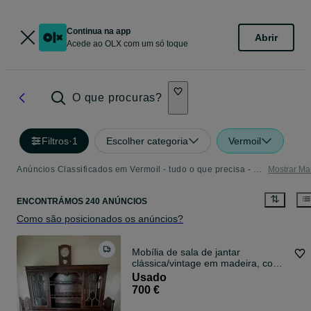
Continua na app
Abrir
Acede ao OLX com um só toque
O que procuras?
Filtros
·
1
Escolher categoria
Vermoil
Anúncios Classificados em Vermoil - tudo o que precisa - Página 3
Mostrar Ma
ENCONTRÁMOS 240 ANÚNCIOS
Como são posicionados os anúncios?
Mobília de sala de jantar
clássica/vintage em madeira, com
elementos entalhados
Usado
700 €