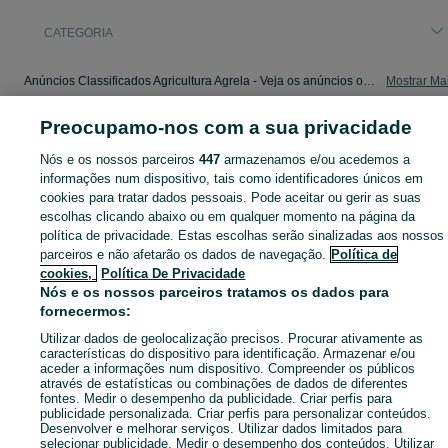
CATEGORIA
Anúncios Classificados Agricultura Agrela - Veja os anúncios ou publique o seu anúncio de Agricultura grátis no OLX.
Mostrar Ma
Preocupamo-nos com a sua privacidade
Mapa do site
Mapa das freguesias
Nós e os nossos parceiros
447
armazenamos e/ou acedemos a
informações num dispositivo, tais como identificadores únicos em
Mapa de mini-sites
cookies para tratar dados pessoais. Pode aceitar ou gerir as suas
Pesquisas populares
escolhas clicando abaixo ou em qualquer momento na página da
política de privacidade. Estas escolhas serão sinalizadas aos nossos
parceiros e não afetarão os dados de navegação.
Política de
cookies,
Política De Privacidade
Nós e os nossos parceiros tratamos os dados para
fornecermos:
Utilizar dados de geolocalização precisos. Procurar ativamente as
características do dispositivo para identificação. Armazenar e/ou
aceder a informações num dispositivo. Compreender os públicos
através de estatísticas ou combinações de dados de diferentes
fontes. Medir o desempenho da publicidade. Criar perfis para
publicidade personalizada. Criar perfis para personalizar conteúdos.
Desenvolver e melhorar serviços. Utilizar dados limitados para
selecionar publicidade. Medir o desempenho dos conteúdos. Utilizar