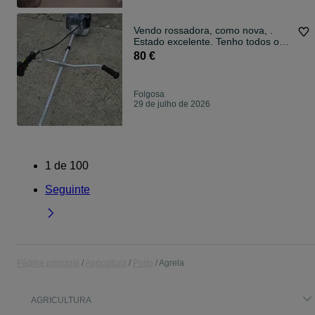
Vendo rossadora, como nova, .
Estado excelente. Tenho todos os
acessórios, aim da não usados. No
80 €
castêlo da maia. S PEDRO DE
AVIOSO. 929 146 679
Folgosa
29 de julho de 2026
1
de
100
Seguinte
Página principal
Agricultura
Porto
Agrela
AGRICULTURA