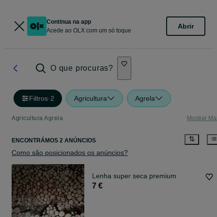
Continua na app
Abrir
Acede ao OLX com um só toque
O que procuras?
Filtros
·
2
Agricultura
Agrela
Agricultura Agrela
Mostrar Ma
ENCONTRÁMOS 2 ANÚNCIOS
Como são posicionados os anúncios?
Lenha super seca premium
7 €