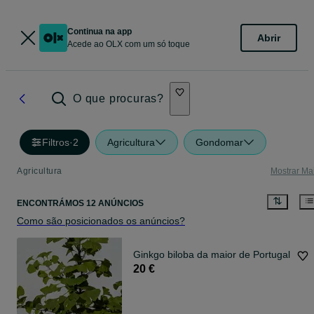
Continua na app
Abrir
Acede ao OLX com um só toque
O que procuras?
Filtros
·
2
Agricultura
Gondomar
Agricultura
Mostrar Ma
ENCONTRÁMOS 12 ANÚNCIOS
Como são posicionados os anúncios?
Ginkgo biloba da maior de Portugal
20 €