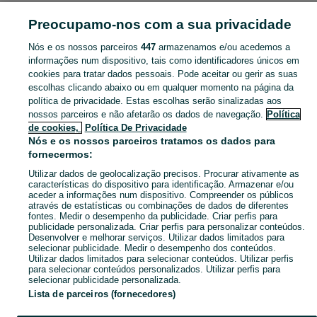
AGRICULTURA
Preocupamo-nos com a sua privacidade
Nós e os nossos parceiros
447
armazenamos e/ou acedemos a
CATEGORIA
informações num dispositivo, tais como identificadores únicos em
cookies para tratar dados pessoais. Pode aceitar ou gerir as suas
Anúncios Classificados Agricultura - Veja os anúncios ou publique o seu anúncio de Agricultura grátis no OLX.
Mostrar Ma
escolhas clicando abaixo ou em qualquer momento na página da
política de privacidade. Estas escolhas serão sinalizadas aos
nossos parceiros e não afetarão os dados de navegação.
Política
Mapa do site
de cookies,
Política De Privacidade
Mapa das freguesias
Nós e os nossos parceiros tratamos os dados para
fornecermos:
Mapa de mini-sites
Utilizar dados de geolocalização precisos. Procurar ativamente as
Pesquisas populares
características do dispositivo para identificação. Armazenar e/ou
aceder a informações num dispositivo. Compreender os públicos
através de estatísticas ou combinações de dados de diferentes
fontes. Medir o desempenho da publicidade. Criar perfis para
publicidade personalizada. Criar perfis para personalizar conteúdos.
Desenvolver e melhorar serviços. Utilizar dados limitados para
selecionar publicidade. Medir o desempenho dos conteúdos.
Utilizar dados limitados para selecionar conteúdos. Utilizar perfis
para selecionar conteúdos personalizados. Utilizar perfis para
selecionar publicidade personalizada.
Lista de parceiros (fornecedores)