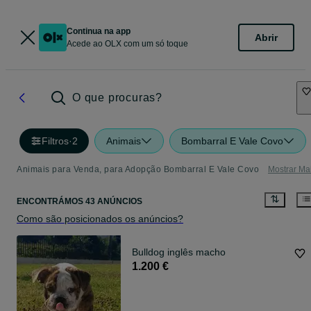
Continua na app
Abrir
Acede ao OLX com um só toque
O que procuras?
Filtros
·
2
Animais
Bombarral E Vale Covo
Animais para Venda, para Adopção Bombarral E Vale Covo
Mostrar Ma
ENCONTRÁMOS 43 ANÚNCIOS
Como são posicionados os anúncios?
Bulldog inglês macho
1.200 €