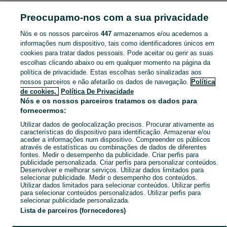
ANIMAIS
Preocupamo-nos com a sua privacidade
Nós e os nossos parceiros
447
armazenamos e/ou acedemos a
CATEGORIA
informações num dispositivo, tais como identificadores únicos em
cookies para tratar dados pessoais. Pode aceitar ou gerir as suas
Animais para Venda, para Adopção Bombarral E Vale Covo. Veja os anúncios classificados ou publique o seu anúncio de Animais grátis no OLX.
Mostrar Ma
escolhas clicando abaixo ou em qualquer momento na página da
política de privacidade. Estas escolhas serão sinalizadas aos
nossos parceiros e não afetarão os dados de navegação.
Política
Mapa do site
de cookies,
Política De Privacidade
Mapa das freguesias
Nós e os nossos parceiros tratamos os dados para
fornecermos:
Mapa de mini-sites
Utilizar dados de geolocalização precisos. Procurar ativamente as
Pesquisas populares
características do dispositivo para identificação. Armazenar e/ou
aceder a informações num dispositivo. Compreender os públicos
através de estatísticas ou combinações de dados de diferentes
fontes. Medir o desempenho da publicidade. Criar perfis para
publicidade personalizada. Criar perfis para personalizar conteúdos.
Desenvolver e melhorar serviços. Utilizar dados limitados para
selecionar publicidade. Medir o desempenho dos conteúdos.
Utilizar dados limitados para selecionar conteúdos. Utilizar perfis
para selecionar conteúdos personalizados. Utilizar perfis para
selecionar publicidade personalizada.
Lista de parceiros (fornecedores)