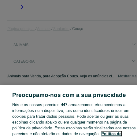
Página principal
Animais
Santarém
Couço
ANIMAIS
CATEGORIA
Animais para Venda, para Adopção Couço. Veja os anúncios classificados ou publique o seu anúncio de Animais grátis no OLX.
Mostrar Ma
Mapa do site
Preocupamo-nos com a sua privacidade
Mapa das freguesias
Nós e os nossos parceiros
447
armazenamos e/ou acedemos a
Mapa de mini-sites
informações num dispositivo, tais como identificadores únicos em
Pesquisas populares
cookies para tratar dados pessoais. Pode aceitar ou gerir as suas
escolhas clicando abaixo ou em qualquer momento na página da
política de privacidade. Estas escolhas serão sinalizadas aos nossos
parceiros e não afetarão os dados de navegação.
Política de