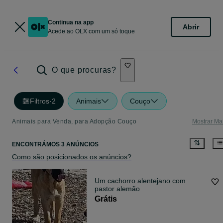
Continua na app
Abrir
Acede ao OLX com um só toque
O que procuras?
Filtros
·
2
Animais
Couço
Animais para Venda, para Adopção Couço
Mostrar Ma
ENCONTRÁMOS 3 ANÚNCIOS
Como são posicionados os anúncios?
Um cachorro alentejano com
pastor alemão
Grátis