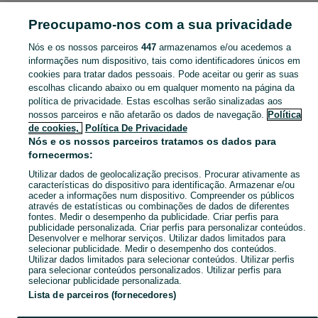
ANIMAIS
Preocupamo-nos com a sua privacidade
Nós e os nossos parceiros
447
armazenamos e/ou acedemos a
CATEGORIA
informações num dispositivo, tais como identificadores únicos em
cookies para tratar dados pessoais. Pode aceitar ou gerir as suas
Animais para Venda, para Adopção Guilhufe E Urrô. Veja os anúncios classificados ou publique o seu anúncio de Animais grátis no OLX.
Mostrar Ma
escolhas clicando abaixo ou em qualquer momento na página da
política de privacidade. Estas escolhas serão sinalizadas aos
nossos parceiros e não afetarão os dados de navegação.
Política
Mapa do site
de cookies,
Política De Privacidade
Mapa das freguesias
Nós e os nossos parceiros tratamos os dados para
fornecermos:
Mapa de mini-sites
Utilizar dados de geolocalização precisos. Procurar ativamente as
Pesquisas populares
características do dispositivo para identificação. Armazenar e/ou
aceder a informações num dispositivo. Compreender os públicos
através de estatísticas ou combinações de dados de diferentes
fontes. Medir o desempenho da publicidade. Criar perfis para
publicidade personalizada. Criar perfis para personalizar conteúdos.
Desenvolver e melhorar serviços. Utilizar dados limitados para
selecionar publicidade. Medir o desempenho dos conteúdos.
Utilizar dados limitados para selecionar conteúdos. Utilizar perfis
para selecionar conteúdos personalizados. Utilizar perfis para
selecionar publicidade personalizada.
Lista de parceiros (fornecedores)