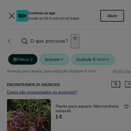
Continua na app
Abrir
Acede ao OLX com um só toque
O que procuras?
Filtros
·
2
Animais
Guilhufe E Urrô
Animais para Venda, para Adopção Guilhufe E Urrô
Mostrar Ma
ENCONTRÁMOS 25 ANÚNCIOS
Como são posicionados os anúncios?
Planta para aquario Alternanthera
reineckii
1 €