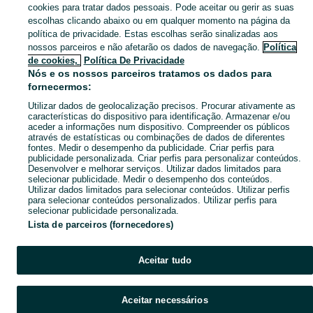
Animais para Venda, para Adopção Lumiar. Veja os anúncios classificados ou publique o seu anúncio de Animais grátis no OLX.
Mostrar Ma
cookies para tratar dados pessoais. Pode aceitar ou gerir as suas
escolhas clicando abaixo ou em qualquer momento na página da
política de privacidade. Estas escolhas serão sinalizadas aos
Mapa do site
nossos parceiros e não afetarão os dados de navegação.
Política
Mapa das freguesias
de cookies,
Política De Privacidade
Nós e os nossos parceiros tratamos os dados para
Mapa de mini-sites
fornecermos:
Pesquisas populares
Utilizar dados de geolocalização precisos. Procurar ativamente as
características do dispositivo para identificação. Armazenar e/ou
aceder a informações num dispositivo. Compreender os públicos
através de estatísticas ou combinações de dados de diferentes
fontes. Medir o desempenho da publicidade. Criar perfis para
publicidade personalizada. Criar perfis para personalizar conteúdos.
Desenvolver e melhorar serviços. Utilizar dados limitados para
selecionar publicidade. Medir o desempenho dos conteúdos.
Utilizar dados limitados para selecionar conteúdos. Utilizar perfis
para selecionar conteúdos personalizados. Utilizar perfis para
selecionar publicidade personalizada.
Lista de parceiros (fornecedores)
Aceitar tudo
Aceitar necessários