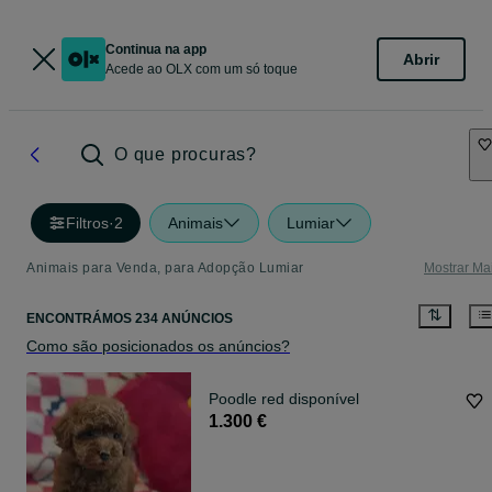
Continua na app
Abrir
Acede ao OLX com um só toque
O que procuras?
Filtros
·
2
Animais
Lumiar
Animais para Venda, para Adopção Lumiar
Mostrar Ma
ENCONTRÁMOS 234 ANÚNCIOS
Como são posicionados os anúncios?
Poodle red disponível
1.300 €