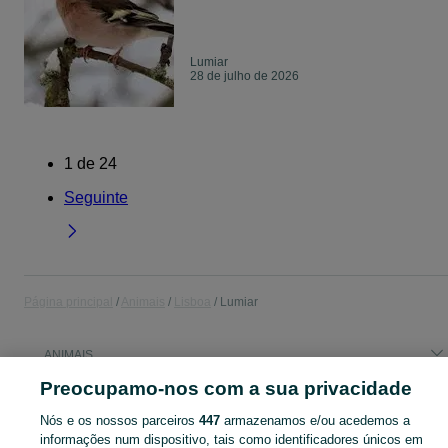
Lumiar
28 de julho de 2026
1
de
24
Seguinte
Página principal
Animais
Lisboa
Lumiar
ANIMAIS
Preocupamo-nos com a sua privacidade
CATEGORIA
Nós e os nossos parceiros
447
armazenamos e/ou acedemos a
informações num dispositivo, tais como identificadores únicos em