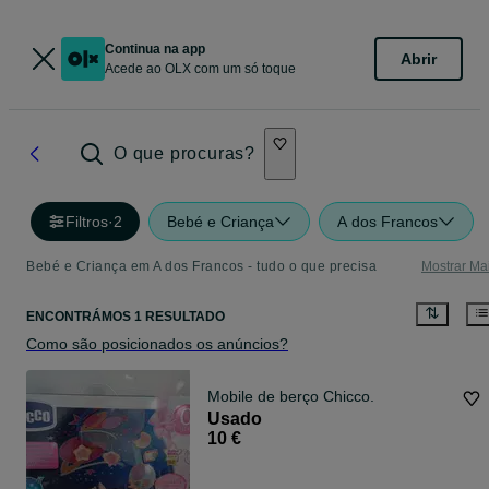
Continua na app
Abrir
Acede ao OLX com um só toque
O que procuras?
Filtros
·
2
Bebé e Criança
A dos Francos
Bebé e Criança em A dos Francos - tudo o que precisa
Mostrar Ma
ENCONTRÁMOS 1 RESULTADO
Como são posicionados os anúncios?
Mobile de berço Chicco.
Usado
10 €