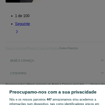
1
de
100
Seguinte
Página principal
Bebé e Criança
Leiria
A dos Francos
BEBÉ E CRIANÇA
CATEGORIA
Navegue pelos últimos anúncios de Bebé e Criança em A dos Francos no OLX Portugal. Compre e venda produtos locais com facilidade e segurança.
Mostrar Ma
Preocupamo-nos com a sua privacidade
Mapa do site
Nós e os nossos parceiros
447
armazenamos e/ou acedemos a
Mapa das freguesias
informações num dispositivo, tais como identificadores únicos em