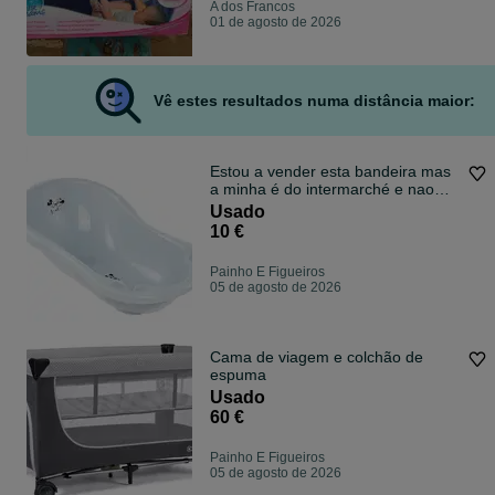
A dos Francos
01 de agosto de 2026
Vê estes resultados numa distância maior:
Estou a vender esta bandeira mas
a minha é do intermarché e nao
tem bonecos e é mais larga doque
Usado
esta
10 €
Painho E Figueiros
05 de agosto de 2026
Cama de viagem e colchão de
espuma
Usado
60 €
Painho E Figueiros
05 de agosto de 2026