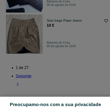
Bidoeira de Cima
06 de agosto de 2026
Saia bege Pepe Jeans
10 €
Bidoeira de Cima
06 de agosto de 2026
1
de
27
Seguinte
Página principal
Leiria
Bidoeira de Cima
Preocupamo-nos com a sua privacidade