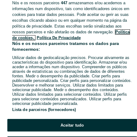
Nós e os nossos parceiros
447
armazenamos e/ou acedemos a
CATEGORIA
informações num dispositivo, tais como identificadores únicos em
cookies para tratar dados pessoais. Pode aceitar ou gerir as suas
escolhas clicando abaixo ou em qualquer momento na página da
Descubra os anúncios classificados gratuitos em Bidoeira de Cima no OLX Portugal. Desde empregos a serviços e produtos, encontre tudo o que precisa localmente.
Mostrar Ma
política de privacidade. Estas escolhas serão sinalizadas aos
nossos parceiros e não afetarão os dados de navegação.
Política
Mapa do site
de cookies,
Política De Privacidade
Mapa das freguesias
Nós e os nossos parceiros tratamos os dados para
fornecermos:
Mapa de mini-sites
Utilizar dados de geolocalização precisos. Procurar ativamente as
Pesquisas populares
características do dispositivo para identificação. Armazenar e/ou
aceder a informações num dispositivo. Compreender os públicos
através de estatísticas ou combinações de dados de diferentes
fontes. Medir o desempenho da publicidade. Criar perfis para
publicidade personalizada. Criar perfis para personalizar conteúdos.
Desenvolver e melhorar serviços. Utilizar dados limitados para
selecionar publicidade. Medir o desempenho dos conteúdos.
Utilizar dados limitados para selecionar conteúdos. Utilizar perfis
para selecionar conteúdos personalizados. Utilizar perfis para
selecionar publicidade personalizada.
Lista de parceiros (fornecedores)
Aceitar tudo