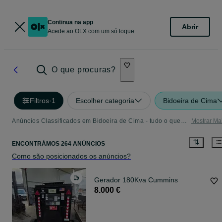
Continua na app
Abrir
Acede ao OLX com um só toque
O que procuras?
Filtros
·
1
Escolher categoria
Bidoeira de Cima
Anúncios Classificados em Bidoeira de Cima - tudo o que precisa
Mostrar Ma
ENCONTRÁMOS 264 ANÚNCIOS
Como são posicionados os anúncios?
Gerador 180Kva Cummins
8.000 €