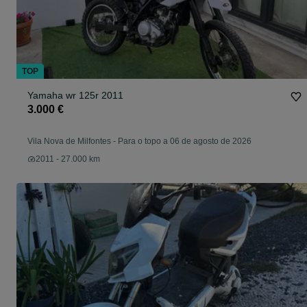
TOP
Yamaha wr 125r 2011
3.000 €
Vila Nova de Milfontes
-
Para o topo a 06 de agosto de 2026
2011 - 27.000 km