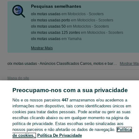
Pesquisas semelhantes
olx motas usadas
em
Motociclos - Scooters
olx motas usadas porto
em
Motociclos - Scooters
olx motas usadas 50
em
Motociclos - Scooters
olx motas usadas 125 zontes
em
Motociclos - Scooters
olx motas usadas
em
Yamaha
Mostrar Mais
olx motas usadas - Anúncios Classificados Carros, motos e barcos Beja - camiões, salvados,autocaravanas, scooters e outros. Veja os anúncios ou publique o seu anúncio grátis no OLX Portugal.
Mostrar Ma
Mapa do site
Mapa das freguesias
Preocupamo-nos com a sua privacidade
Mapa de mini-sites
Nós e os nossos parceiros
447
armazenamos e/ou acedemos a
Pesquisas populares
informações num dispositivo, tais como identificadores únicos em
cookies para tratar dados pessoais. Pode aceitar ou gerir as suas
escolhas clicando abaixo ou em qualquer momento na página da
política de privacidade. Estas escolhas serão sinalizadas aos
nossos parceiros e não afetarão os dados de navegação.
Política
de cookies,
Política De Privacidade