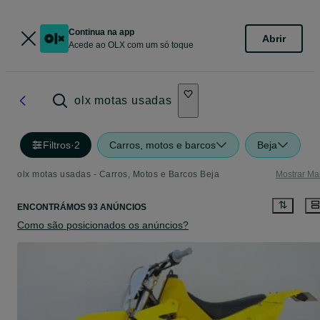
Continua na app
Abrir
Acede ao OLX com um só toque
olx motas usadas
Filtros
·
2
Carros, motos e barcos
Beja
olx motas usadas - Carros, Motos e Barcos Beja
Mostrar Ma
ENCONTRÁMOS 93 ANÚNCIOS
Como são posicionados os anúncios?