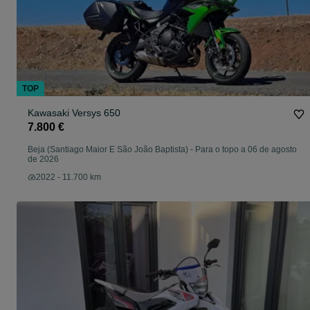
TOP
Kawasaki Versys 650
7.800 €
Beja (Santiago Maior E São João Baptista)
-
Para o topo a 06 de agosto
de 2026
2022 - 11.700 km