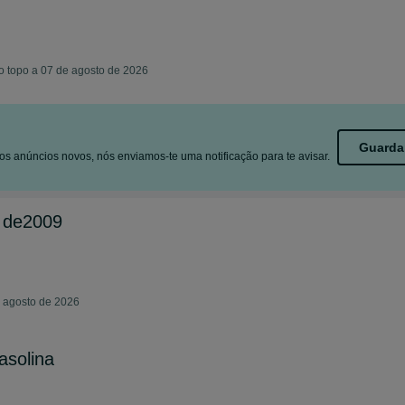
o topo a 07 de agosto de 2026
Guarda
s anúncios novos, nós enviamos-te uma notificação para te avisar.
 de2009
e agosto de 2026
asolina