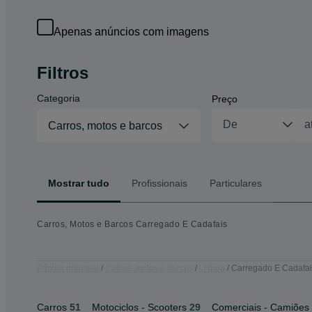
Apenas anúncios com imagens
Filtros
Categoria
Preço
Carros, motos e barcos
Mostrar tudo
Profissionais
Particulares
Carros, Motos e Barcos Carregado E Cadafais
Página principal
Carros, motos e barcos
Lisboa
Carregado E Cadafai
Carros
51
Motociclos - Scooters
29
Comerciais - Camiões