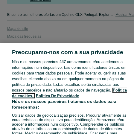
Encontre as melhores ofertas em Opel no OLX Portugal. Explore anúncios atualizados diariamente, compre e venda grátis na sua categoria favorita!
Mostrar Ma
Mapa do site
Mapa das freguesias
Mapa de mini-sites
Preocupamo-nos com a sua privacidade
Pesquisas populares
Nós e os nossos parceiros
447
armazenamos e/ou acedemos a
informações num dispositivo, tais como identificadores únicos em
cookies para tratar dados pessoais. Pode aceitar ou gerir as suas
escolhas clicando abaixo ou em qualquer momento na página da
política de privacidade. Estas escolhas serão sinalizadas aos
nossos parceiros e não afetarão os dados de navegação.
Política
de cookies,
Política De Privacidade
Nós e os nossos parceiros tratamos os dados para
fornecermos:
Utilizar dados de geolocalização precisos. Procurar ativamente as
características do dispositivo para identificação. Armazenar e/ou
aceder a informações num dispositivo. Compreender os públicos
através de estatísticas ou combinações de dados de diferentes
fontes. Medir o desempenho da publicidade. Criar perfis para