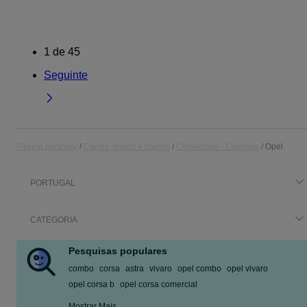
1
de
45
Seguinte
Página principal
Carros, motos e barcos
Comerciais - Camiões
Opel
PORTUGAL
CATEGORIA
Pesquisas populares
combo
corsa
astra
vivaro
opel combo
opel vivaro
opel corsa b
opel corsa comercial
Mostrar Mais