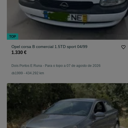
TOP
Opel corsa B comercial 1.5TD sport 04/99
1.330 €
Dois Portos E Runa
-
Para o topo a 07 de agosto de 2026
1999 - 434.292 km