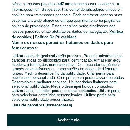
Nós e os nossos parceiros
447
armazenamos e/ou acedemos a
Não encontrámos aquilo que procuras…
informações num dispositivo, tais como identificadores únicos em
cookies para tratar dados pessoais. Pode aceitar ou gerir as suas
escolhas clicando abaixo ou em qualquer momento na página da
política de privacidade. Estas escolhas serão sinalizadas aos
nossos parceiros e não afetarão os dados de navegação.
Política
Página principal
Carros, motos e barcos
Carros
Opel
Opel - Aveiro
Opel 
de cookies,
Política De Privacidade
Lourosa
Nós e os nossos parceiros tratamos os dados para
fornecermos:
CATEGORIA
Utilizar dados de geolocalização precisos. Procurar ativamente as
características do dispositivo para identificação. Armazenar e/ou
aceder a informações num dispositivo. Compreender os públicos
Navegue pelos últimos anúncios de Opel em Lourosa no OLX Portugal. Compre e venda produtos locais com facilidade e segurança.
Mostrar Ma
através de estatísticas ou combinações de dados de diferentes
fontes. Medir o desempenho da publicidade. Criar perfis para
publicidade personalizada. Criar perfis para personalizar conteúdos.
Mapa do site
Desenvolver e melhorar serviços. Utilizar dados limitados para
selecionar publicidade. Medir o desempenho dos conteúdos.
Mapa das freguesias
Utilizar dados limitados para selecionar conteúdos. Utilizar perfis
para selecionar conteúdos personalizados. Utilizar perfis para
Mapa de mini-sites
selecionar publicidade personalizada.
Pesquisas populares
Lista de parceiros (fornecedores)
Aceitar tudo