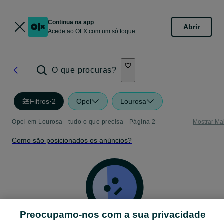
Continua na app
Abrir
Acede ao OLX com um só toque
O que procuras?
Filtros
·
2
Opel
Lourosa
Opel em Lourosa - tudo o que precisa - Página 2
Mostrar Ma
Como são posicionados os anúncios?
Preocupamo-nos com a sua privacidade