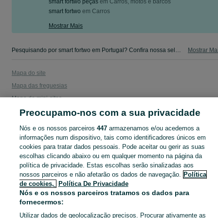
smart fortwo peças
em
Carros, motos e barcos
smart fortwo
em
Carros
Mostrar Mais
Pesquisando por smart fortwo em Portugal? Confira nossa seleção em Smart no OLX Portugal e encontre exatamente o que procura!
Mostrar Ma
Mapa do site
Mapa das freguesias
Mapa de mini-sites
Preocupamo-nos com a sua privacidade
Pesquisas populares
Nós e os nossos parceiros
447
armazenamos e/ou acedemos a
informações num dispositivo, tais como identificadores únicos em
cookies para tratar dados pessoais. Pode aceitar ou gerir as suas
escolhas clicando abaixo ou em qualquer momento na página da
política de privacidade. Estas escolhas serão sinalizadas aos
nossos parceiros e não afetarão os dados de navegação.
Política
de cookies,
Política De Privacidade
Nós e os nossos parceiros tratamos os dados para
fornecermos:
Utilizar dados de geolocalização precisos. Procurar ativamente as