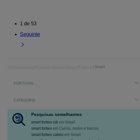
1
de
53
Seguinte
Página principal
Carros, motos e barcos
Carros
Smart
PORTUGAL
CATEGORIA
Pesquisas semelhantes
smart fortwo cdi
em
Smart
smart fortwo
em
Carros, motos e barcos
smart fortwo cabrio
em
Smart