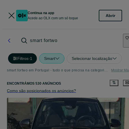
Continua na app
Abrir
Acede ao OLX com um só toque
smart fortwo
Filtros
·
1
Smart
Selecionar localização
smart fortwo em Portugal - tudo o que precisa na categoria Smart
Mostrar Ma
ENCONTRÁMOS 530 ANÚNCIOS
Como são posicionados os anúncios?