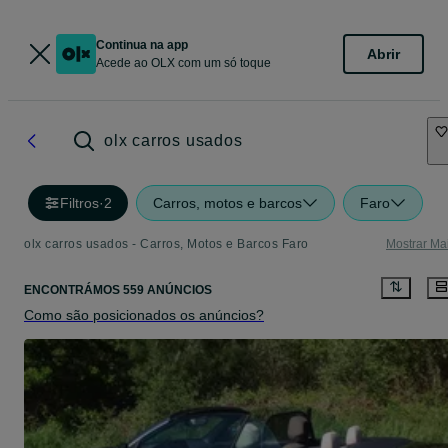
Continua na app
Abrir
Acede ao OLX com um só toque
olx carros usados
Filtros
·
2
Carros, motos e barcos
Faro
olx carros usados - Carros, Motos e Barcos Faro
Mostrar Ma
ENCONTRÁMOS 559 ANÚNCIOS
Como são posicionados os anúncios?