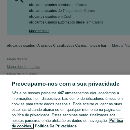
olx carros usados baratos
em
Carros
olx carros usados de 7 lugares
em
Carros
olx carros usados
em
Opel
olx carros usados automático diesel
em
Carros
Mostrar Mais
olx carros usados - Anúncios Classificados Carros, motos e barcos Faro - camiões, salvados,autocaravanas, scooters e outros. Veja os anúncios ou publique o seu anúncio grátis no OLX Portugal.
Mostrar Ma
Mapa do site
Mapa das freguesias
Mapa de mini-sites
Pesquisas populares
Preocupamo-nos com a sua privacidade
Nós e os nossos parceiros
447
armazenamos e/ou acedemos a
informações num dispositivo, tais como identificadores únicos em
cookies para tratar dados pessoais. Pode aceitar ou gerir as suas
escolhas clicando abaixo ou em qualquer momento na página da
política de privacidade. Estas escolhas serão sinalizadas aos
nossos parceiros e não afetarão os dados de navegação.
Política
de cookies,
Política De Privacidade