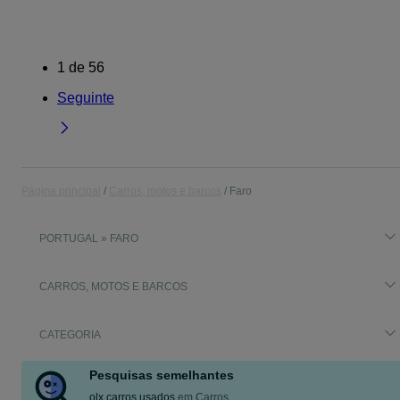
1
de
56
Seguinte
Página principal
Carros, motos e barcos
Faro
PORTUGAL » FARO
CARROS, MOTOS E BARCOS
CATEGORIA
Pesquisas semelhantes
olx carros usados
em
Carros