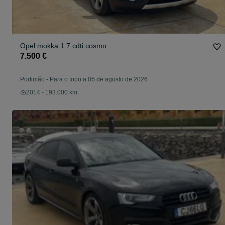
Opel mokka 1.7 cdti cosmo
7.500 €
Portimão
-
Para o topo a 05 de agosto de 2026
2014 - 193.000 km