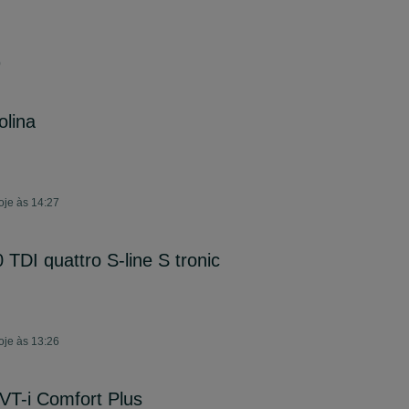
0
olina
oje às 14:27
TDI quattro S-line S tronic
oje às 13:26
VVT-i Comfort Plus