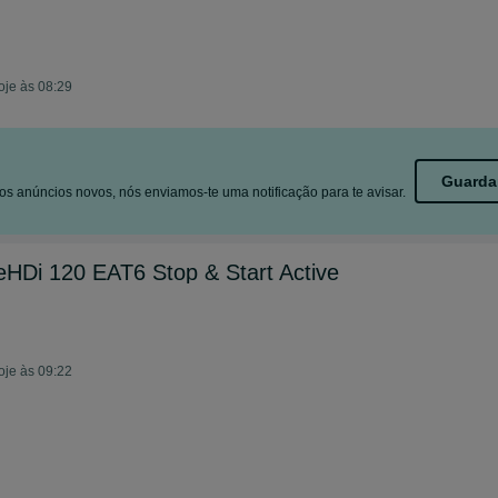
oje às 08:29
Guarda
s anúncios novos, nós enviamos-te uma notificação para te avisar.
HDi 120 EAT6 Stop & Start Active
oje às 09:22