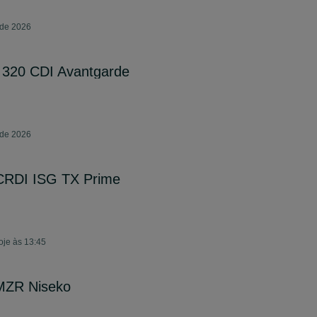
 de 2026
320 CDI Avantgarde
 de 2026
 CRDI ISG TX Prime
oje às 13:45
MZR Niseko