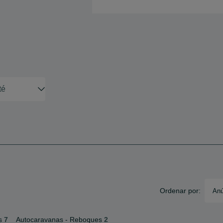
Ordenar por:
Anú
s
7
Autocaravanas - Reboques
2