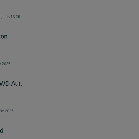
oje às 13:26
ion
e 2026
AWD Aut.
 de 2026
rd