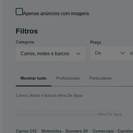
Apenas anúncios com imagens
Filtros
Categoria
Preço
Carros, motos e barcos
Mostrar tudo
Profissionais
Particulares
Carros, Motos e Barcos Mina De Água
Página principal
Carros, motos e barcos
Lisboa
Mina De Água
Carros
141
Motociclos - Scooters
20
Comerciais - Camiõe