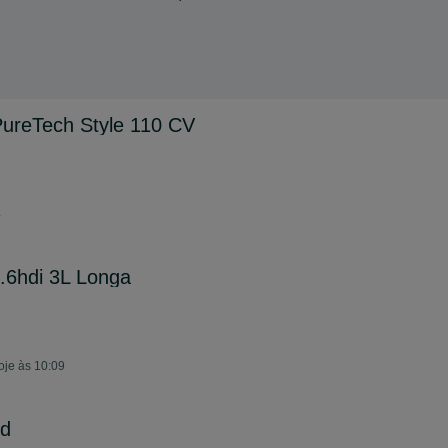
PureTech Style 110 CV
4
.6hdi 3L Longa
oje às 10:09
rd