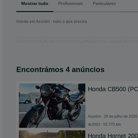
Mostrar tudo
Profissionais
Particulares
Honda em Azurém - tudo o que precisa
Página principal
Carros, motos e barcos
Motociclos - Scooters
Honda
Encontrámos 4 anúncios
Honda CB500 (PC3
Azurém - 28 de julho de 2026
2003 - 55.770 km
Honda Hornet 20