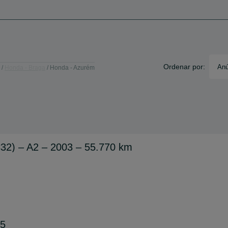
Ordenar por:
Anú
Honda - Braga
Honda - Azurém
2) – A2 – 2003 – 55.770 km
05