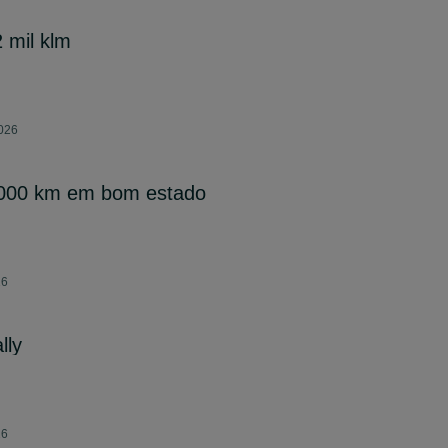
 mil klm
2026
6000 km em bom estado
26
lly
26