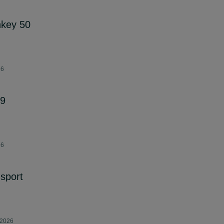
key 50
26
19
26
 sport
 2026