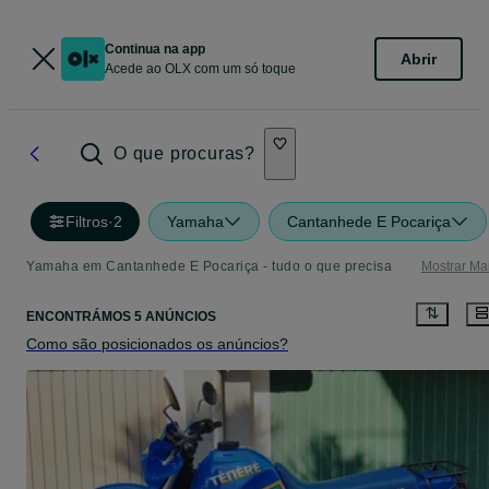
Continua na app
Abrir
Acede ao OLX com um só toque
O que procuras?
Filtros
·
2
Yamaha
Cantanhede E Pocariça
Yamaha em Cantanhede E Pocariça - tudo o que precisa
Mostrar Ma
ENCONTRÁMOS 5 ANÚNCIOS
Como são posicionados os anúncios?