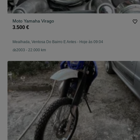
Moto Yamaha Virago
3.500 €
Mealhada, Ventosa Do Bairro E Antes
-
Hoje às 09:04
2003 - 22.000 km