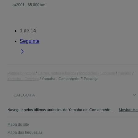
2001 - 65.000 km
1
de
14
Seguinte
Página principal
Carros, motos e barcos
Motociclos - Scooters
Yamaha
Yamaha - Coimbra
Yamaha - Cantanhede E Pocariça
CATEGORIA
Navegue pelos últimos anúncios de Yamaha em Cantanhede E Pocariça no OLX Portugal. Compre e venda produtos locais com facilidade e segurança.
Mostrar Ma
Mapa do site
Mapa das freguesias