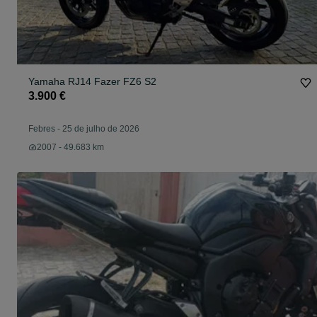
Yamaha RJ14 Fazer FZ6 S2
3.900 €
Febres
-
25 de julho de 2026
2007 - 49.683 km