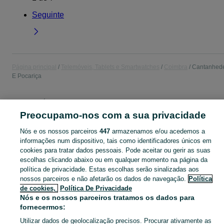
Seguinte
Página principal
Telemóveis, Tablets e Smartwatches
Coimbra
Cantanhed
E Pocariça
TELEMÓVEIS, TABLETS E SMARTWATCHES
Preocupamo-nos com a sua privacidade
CATEGORIA
Nós e os nossos parceiros
447
armazenamos e/ou acedemos a
informações num dispositivo, tais como identificadores únicos em
cookies para tratar dados pessoais. Pode aceitar ou gerir as suas
Anúncios Classificados Telemóveis, Tablets e Acessórios Cantanhede E Pocariça. Veja os anúncios ou publique o seu anúncio grátis no OLX Portugal.
Mostrar Ma
escolhas clicando abaixo ou em qualquer momento na página da
política de privacidade. Estas escolhas serão sinalizadas aos
Mapa do site
nossos parceiros e não afetarão os dados de navegação.
Política
de cookies,
Política De Privacidade
Mapa das freguesias
Nós e os nossos parceiros tratamos os dados para
Mapa de mini-sites
fornecermos:
Pesquisas populares
Utilizar dados de geolocalização precisos. Procurar ativamente as