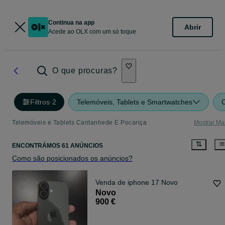
Continua na app
Abrir
Acede ao OLX com um só toque
O que procuras?
Filtros
·
2
Telemóveis, Tablets e Smartwatches
Telemóveis e Tablets Cantanhede E Pocariça
Mostrar Ma
ENCONTRÁMOS 61 ANÚNCIOS
Como são posicionados os anúncios?
Venda de iphone 17 Novo
Novo
900 €