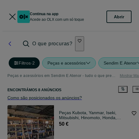
Continua na app
Abrir
Acede ao OLX com um só toque
O que procuras?
Filtros
·
2
Peças e acessórios
Sendim E Atenor
Peças e acessórios em Sendim E Atenor - tudo o que precisa
Mostrar Ma
ENCONTRÁMOS 8 ANÚNCIOS
Como são posicionados os anúncios?
Peças Kubota, Yanmar, Iseki,
Mitsubishi, Hinomoto, Honda,
Shibaura
50 €