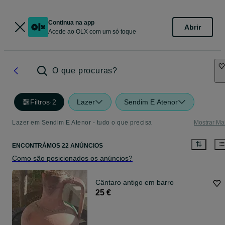
Continua na app
Abrir
Acede ao OLX com um só toque
O que procuras?
Filtros
·
2
Lazer
Sendim E Atenor
Lazer em Sendim E Atenor - tudo o que precisa
Mostrar Ma
ENCONTRÁMOS 22 ANÚNCIOS
Como são posicionados os anúncios?
Cântaro antigo em barro
25 €