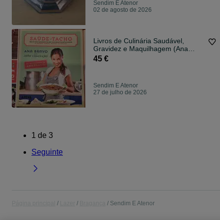
Sendim E Atenor
02 de agosto de 2026
Livros de Culinária Saudável,
Gravidez e Maquilhagem (Ana
Bravo, Carmen Ferreira, etc.)
45 €
Sendim E Atenor
27 de julho de 2026
1
de
3
Seguinte
Página principal
Lazer
Bragança
Sendim E Atenor