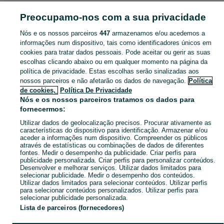
LAZER
Preocupamo-nos com a sua privacidade
Nós e os nossos parceiros
447
armazenamos e/ou acedemos a
CATEGORIA
informações num dispositivo, tais como identificadores únicos em
cookies para tratar dados pessoais. Pode aceitar ou gerir as suas
Navegue pelos últimos anúncios de Lazer em Sendim E Atenor no OLX Portugal. Compre e venda produtos locais com facilidade e segurança.
Mostrar Ma
escolhas clicando abaixo ou em qualquer momento na página da
política de privacidade. Estas escolhas serão sinalizadas aos
nossos parceiros e não afetarão os dados de navegação.
Política
Mapa do site
de cookies,
Política De Privacidade
Mapa das freguesias
Nós e os nossos parceiros tratamos os dados para
fornecermos:
Mapa de mini-sites
Utilizar dados de geolocalização precisos. Procurar ativamente as
Pesquisas populares
características do dispositivo para identificação. Armazenar e/ou
aceder a informações num dispositivo. Compreender os públicos
através de estatísticas ou combinações de dados de diferentes
fontes. Medir o desempenho da publicidade. Criar perfis para
publicidade personalizada. Criar perfis para personalizar conteúdos.
Desenvolver e melhorar serviços. Utilizar dados limitados para
selecionar publicidade. Medir o desempenho dos conteúdos.
Utilizar dados limitados para selecionar conteúdos. Utilizar perfis
para selecionar conteúdos personalizados. Utilizar perfis para
selecionar publicidade personalizada.
Lista de parceiros (fornecedores)