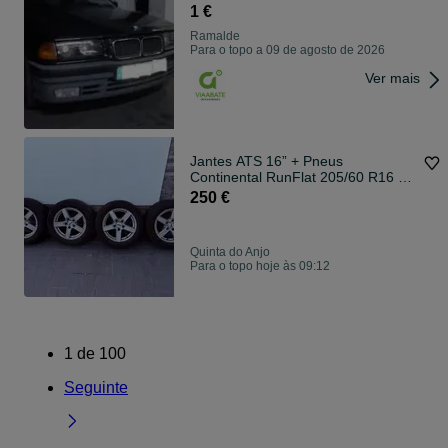
1 €
Ramalde
Para o topo a 09 de agosto de 2026
Ver mais
Jantes ATS 16” + Pneus
Continental RunFlat 205/60 R16 –
BMW 320d
250 €
Quinta do Anjo
Para o topo hoje às 09:12
1
de
100
Seguinte