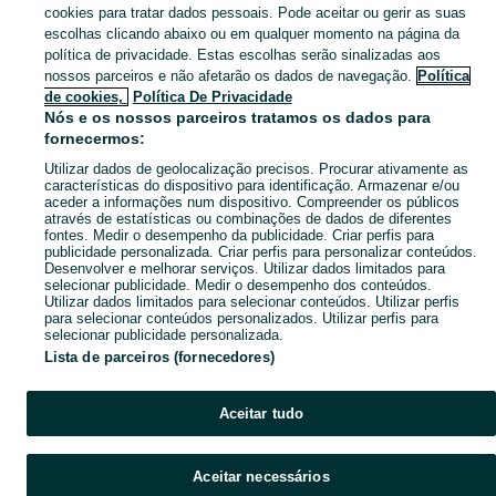
cookies para tratar dados pessoais. Pode aceitar ou gerir as suas
escolhas clicando abaixo ou em qualquer momento na página da
Mapa do site
política de privacidade. Estas escolhas serão sinalizadas aos
Mapa das freguesias
nossos parceiros e não afetarão os dados de navegação.
Política
Mapa de mini-sites
de cookies,
Política De Privacidade
Nós e os nossos parceiros tratamos os dados para
Pesquisas populares
fornecermos:
Utilizar dados de geolocalização precisos. Procurar ativamente as
características do dispositivo para identificação. Armazenar e/ou
aceder a informações num dispositivo. Compreender os públicos
através de estatísticas ou combinações de dados de diferentes
fontes. Medir o desempenho da publicidade. Criar perfis para
publicidade personalizada. Criar perfis para personalizar conteúdos.
Desenvolver e melhorar serviços. Utilizar dados limitados para
selecionar publicidade. Medir o desempenho dos conteúdos.
Utilizar dados limitados para selecionar conteúdos. Utilizar perfis
para selecionar conteúdos personalizados. Utilizar perfis para
selecionar publicidade personalizada.
Lista de parceiros (fornecedores)
Aceitar tudo
Aceitar necessários