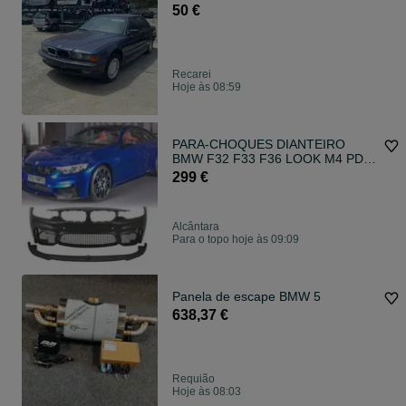
50 €
Recarei
Hoje às 08:59
PARA-CHOQUES DIANTEIRO
BMW F32 F33 F36 LOOK M4 PDC
+ SPOILER LIP
299 €
Alcântara
Para o topo hoje às 09:09
Panela de escape BMW 5
638,37 €
Requião
Hoje às 08:03