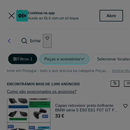
Continua na app
Abrir
Acede ao OLX com um só toque
bmw
Filtros
·
1
Peças e acessórios
Selecionar locali
bmw em Portugal - tudo o que precisa na categoria Peças e acessórios
Mostrar Ma
ENCONTRÁMOS
MAIS DE
1.000 ANÚNCIOS
Como são posicionados os anúncios?
Capas retrovisor preto brilhante
BMW série 5 E60 E61 F07 GT F10
F11 série 6 E63 E64 F06 F12 F13
33 €
série 7 F01 F02 F03 F04 a partir
de €33,00