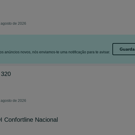
e agosto de 2026
Guarda
s anúncios novos, nós enviamos-te uma notificação para te avisar.
 320
e agosto de 2026
 Confortline Nacional