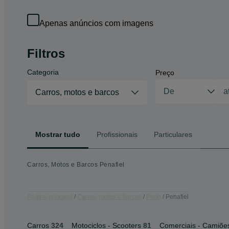
Apenas anúncios com imagens
Filtros
Categoria
Preço
Carros, motos e barcos
Mostrar tudo
Profissionais
Particulares
Carros, Motos e Barcos Penafiel
Página principal
Carros, motos e barcos
Porto
Penafiel
Carros
324
Motociclos - Scooters
81
Comerciais - Camiõe