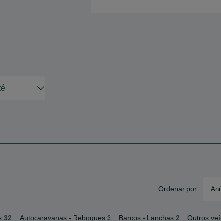
Ordenar por:
Anú
s
32
Autocaravanas - Reboques
3
Barcos - Lanchas
2
Outros veí