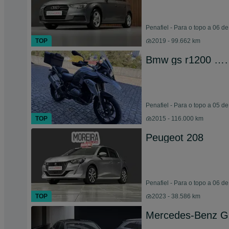
Penafiel - Para o topo a 06 d
TOP
2019 - 99.662 km
Bmw gs r1200 …
Penafiel - Para o topo a 05 d
TOP
2015 - 116.000 km
Peugeot 208
Penafiel - Para o topo a 06 d
TOP
2023 - 38.586 km
Mercedes-Benz G